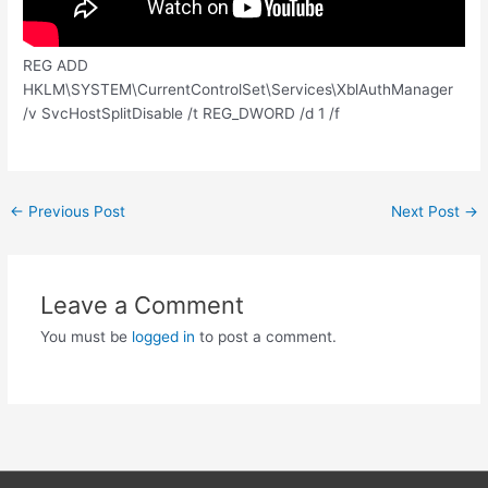
REG ADD
HKLM\SYSTEM\CurrentControlSet\Services\XblAuthManager
/v SvcHostSplitDisable /t REG_DWORD /d 1 /f
Post
←
Previous Post
Next Post
→
navigation
Leave a Comment
You must be
logged in
to post a comment.