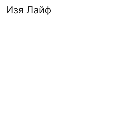
Skip
Изя Лайф
to
content