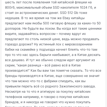
шесть лет после появления той китайской флешки на
800гб, максимальный объем SSD накопителя 1024 Гб, и
стоит он астрономических денег. SSD 512 Gb тоже
недешев. В то же время на том же Ebay китайцы
предлагают нам якобы 500 гиговую флешку за каких-то 50
долларов. Не будьте вы лохом. Вы когда вот такие ценники
видите, задавайтесь вопросом – почему вдруг их
предлагают по столь низкой цене, ведь можно продавать
гораздо дороже? Ну истинный лох с мировоззрением
бабки на скамейке у подъезда начнет блеять что-то там
про то что нас здесь барыги наебывают, а в Китае дескать
все дешево. И тут же обычно следом идет аргумент из
серии, “какая разница – всё равно всё в Китае
производится!” Как бы вам так помягче сказать. То что все
бренды производятся в Китае, еще совершенно не значит
что там можно что-то с фабрики спиздить, как вы
привыкли переть всё со родного Зажопинского завода.
Несмотря на то что я агитирую за покупку китайских
телефонов например, я говорю о покупке китайских
брендов, и я никогда не говорил что нужно покупать