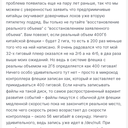
проблема появилась еще на пару лет раньше, так что мы
можем с уверенностью заявить что предприимчивые
китайцы окучивают доверчивых лохов уже вторую
пятилетку подряд. Вы только не путайте “восстановление
реального объема” с “восстановлением заявленного
объема”. Вам повезет, если реальный объем 400Гб
китайской флешки – будет 2 гига, то есть в 200 раз меньше
того что на ней написано. Я очень радовался что тот мой
32-х гиговый плеер оказался не на 2гб а на 4гб, в два раза
выше моих ожиданий. Но ведь в системе флешка с
реальны объемом на 2Гб определяется как 400 гиговая!
Ничего особо удивительного тут нет – просто в микрокод
контроллера флешки записан хак, который и заставляет ее
прикидываться 400 гиговой. Если начать записывать
файлы на такой диск, то самое распространенный вариант
развития событий – файлы пишутся с обычной для флешки
медленной скоростью пока не закончится реальное место,
после чего скорость резко возрастает до скорости
контроллера – около 56 мегабайт в секунду. Ничего
удивительного, ведь запись уже идет в /dev/null. При