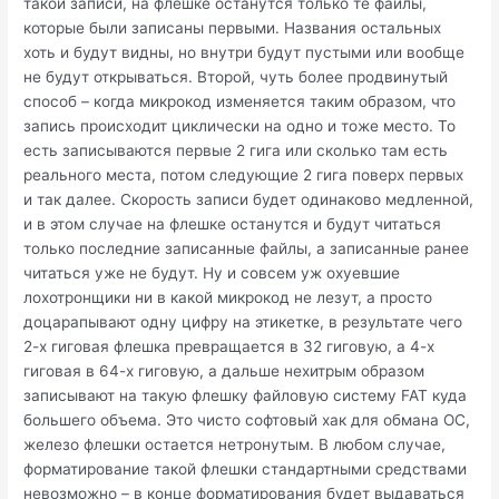
такой записи, на флешке останутся только те файлы,
которые были записаны первыми. Названия остальных
хоть и будут видны, но внутри будут пустыми или вообще
не будут открываться. Второй, чуть более продвинутый
способ – когда микрокод изменяется таким образом, что
запись происходит циклически на одно и тоже место. То
есть записываются первые 2 гига или сколько там есть
реального места, потом следующие 2 гига поверх первых
и так далее. Скорость записи будет одинаково медленной,
и в этом случае на флешке останутся и будут читаться
только последние записанные файлы, а записанные ранее
читаться уже не будут. Ну и совсем уж охуевшие
лохотронщики ни в какой микрокод не лезут, а просто
доцарапывают одну цифру на этикетке, в результате чего
2-х гиговая флешка превращается в 32 гиговую, а 4-х
гиговая в 64-х гиговую, а дальше нехитрым образом
записывают на такую флешку файловую систему FAT куда
большего объема. Это чисто софтовый хак для обмана ОС,
железо флешки остается нетронутым. В любом случае,
форматирование такой флешки стандартными средствами
невозможно – в конце форматирования будет выдаваться