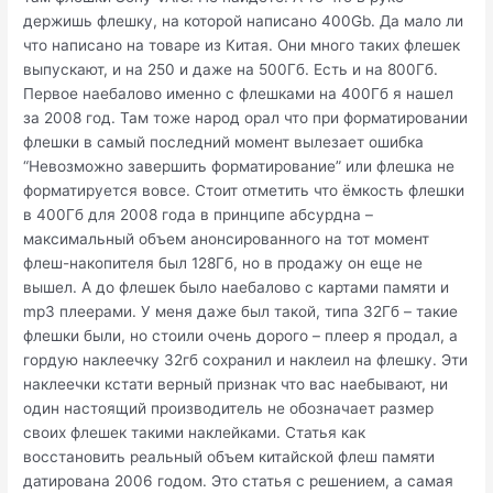
держишь флешку, на которой написано 400Gb. Да мало ли
что написано на товаре из Китая. Они много таких флешек
выпускают, и на 250 и даже на 500Гб. Есть и на 800Гб.
Первое наебалово именно с флешками на 400Гб я нашел
за 2008 год. Там тоже народ орал что при форматировании
флешки в самый последний момент вылезает ошибка
“Невозможно завершить форматирование” или флешка не
форматируется вовсе. Стоит отметить что ёмкость флешки
в 400Гб для 2008 года в принципе абсурдна –
максимальный объем анонсированного на тот момент
флеш-накопителя был 128Гб, но в продажу он еще не
вышел. А до флешек было наебалово с картами памяти и
mp3 плеерами. У меня даже был такой, типа 32Гб – такие
флешки были, но стоили очень дорого – плеер я продал, а
гордую наклеечку 32гб сохранил и наклеил на флешку. Эти
наклеечки кстати верный признак что вас наебывают, ни
один настоящий производитель не обозначает размер
своих флешек такими наклейками. Статья как
восстановить реальный объем китайской флеш памяти
датирована 2006 годом. Это статья с решением, а самая