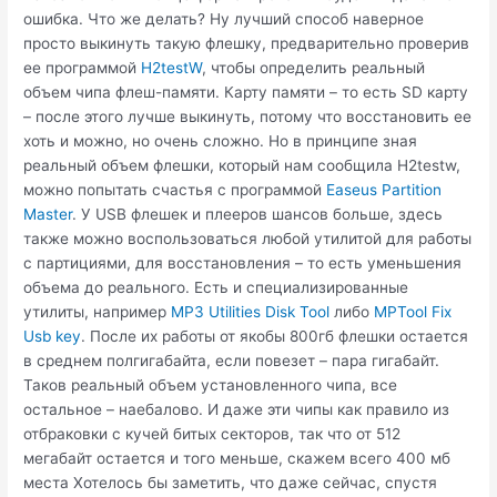
ошибка. Что же делать? Ну лучший способ наверное
просто выкинуть такую флешку, предварительно проверив
ее программой
H2testW
, чтобы определить реальный
объем чипа флеш-памяти. Карту памяти – то есть SD карту
– после этого лучше выкинуть, потому что восстановить ее
хоть и можно, но очень сложно. Но в принципе зная
реальный объем флешки, который нам сообщила H2testw,
можно попытать счастья с программой
Easeus Partition
Master
. У USB флешек и плееров шансов больше, здесь
также можно воспользоваться любой утилитой для работы
с партициями, для восстановления – то есть уменьшения
объема до реального. Есть и специализированные
утилиты, например
MP3 Utilities Disk Tool
либо
MPTool Fix
Usb key
. После их работы от якобы 800гб флешки остается
в среднем полгигабайта, если повезет – пара гигабайт.
Таков реальный объем установленного чипа, все
остальное – наебалово. И даже эти чипы как правило из
отбраковки с кучей битых секторов, так что от 512
мегабайт остается и того меньше, скажем всего 400 мб
места Хотелось бы заметить, что даже сейчас, спустя