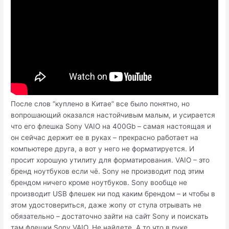
После слов “куплено в Китае” все было понятно, но
вопрошающий оказался настойчивым малым, и усирается
что его флешка Sony VAIO на 400Gb – самая настоящая и
он сейчас держит ее в руках – прекрасно работает на
компьютере друга, а вот у него не форматируется. И
просит хорошую утилиту для форматирования. VAIO – это
бренд ноутбуков если чё. Sony не производит под этим
брендом ничего кроме ноутбуков. Sony вообще не
производит USB флешек ни под каким брендом – и чтобы в
этом удостовериться, даже жопу от стула отрывать не
обязательно – достаточно зайти на сайт Sony и поискать
там флешки Sony VAIO. Не найдете. А то что в руке