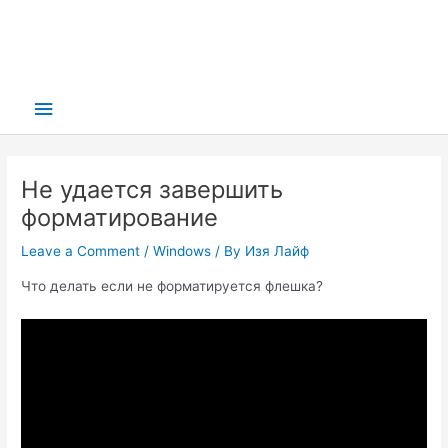
Main
Menu
Не удается завершить
форматирование
Leave a Comment
/
Windows
/ By
Изя Лайф
Что делать если не форматируется флешка?