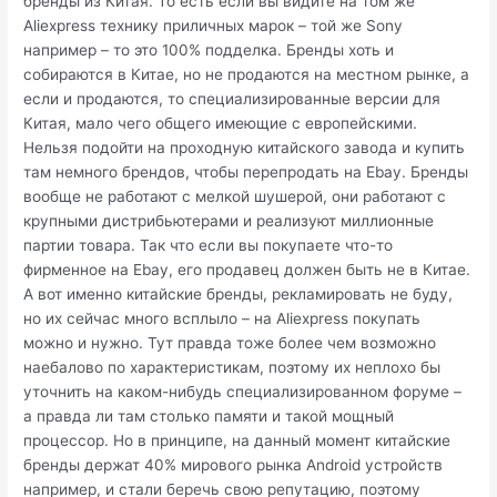
бренды из Китая. То есть если вы видите на том же
Aliexpress технику приличных марок – той же Sony
например – то это 100% подделка. Бренды хоть и
собираются в Китае, но не продаются на местном рынке, а
если и продаются, то специализированные версии для
Китая, мало чего общего имеющие с европейскими.
Нельзя подойти на проходную китайского завода и купить
там немного брендов, чтобы перепродать на Ebay. Бренды
вообще не работают с мелкой шушерой, они работают с
крупными дистрибьютерами и реализуют миллионные
партии товара. Так что если вы покупаете что-то
фирменное на Ebay, его продавец должен быть не в Китае.
А вот именно китайские бренды, рекламировать не буду,
но их сейчас много всплыло – на Aliexpress покупать
можно и нужно. Тут правда тоже более чем возможно
наебалово по характеристикам, поэтому их неплохо бы
уточнить на каком-нибудь специализированном форуме –
а правда ли там столько памяти и такой мощный
процессор. Но в принципе, на данный момент китайские
бренды держат 40% мирового рынка Android устройств
например, и стали беречь свою репутацию, поэтому