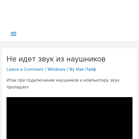
Main
Menu
Не идет звук из наушников
Leave a Comment
/
Windows
/ By
Изя Лайф
Итак при подключении наушников к компьютеру звук
пропадает.