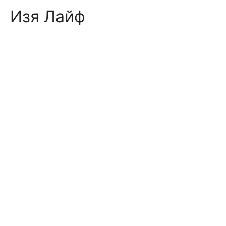
Skip
Изя Лайф
to
content