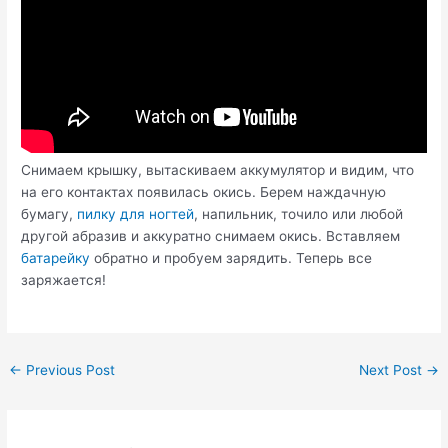
Снимаем крышку, вытаскиваем аккумулятор и видим, что
на его контактах появилась окись. Берем наждачную
бумагу,
пилку для ногтей
, напильник, точило или любой
другой абразив и аккуратно снимаем окись. Вставляем
батарейку
обратно и пробуем зарядить. Теперь все
заряжается!
Post
←
Previous Post
Next Post
→
navigation