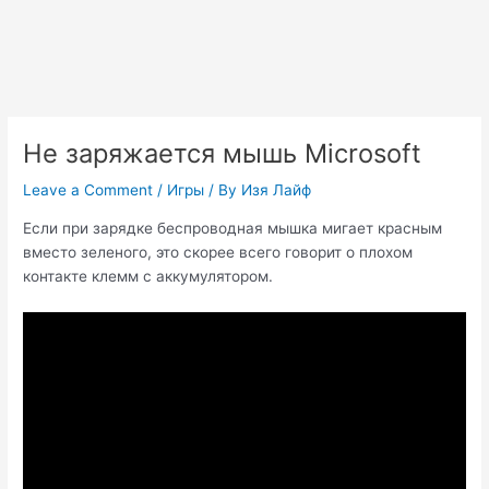
Не заряжается мышь Microsoft
Leave a Comment
/
Игры
/ By
Изя Лайф
Если при зарядке беспроводная мышка мигает красным
вместо зеленого, это скорее всего говорит о плохом
контакте клемм с аккумулятором.