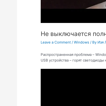
Не выключается полн
Leave a Comment
/
Windows
/ By
Изя 
Распространенная проблема – Windo
USB устройства – горят светодиоды н