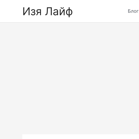
Skip
Изя Лайф
to
Блог
content