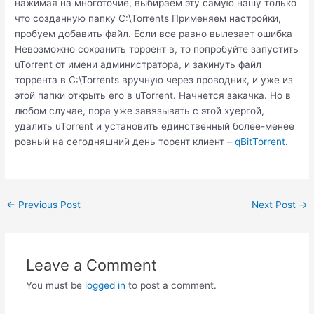
нажимая на многоточие, выбираем эту самую нашу только
что созданную папку C:\Torrents Применяем настройки,
пробуем добавить файл. Если все равно вылезает ошибка
Невозможно сохранить торрент в, то попробуйте запустить
uTorrent от имени администратора, и закинуть файл
торрента в C:\Torrents вручную через проводник, и уже из
этой папки открыть его в uTorrent. Начнется закачка. Но в
любом случае, пора уже завязывать с этой хуергой,
удалить uTorrent и установить единственный более-менее
ровный на сегодняшний день торент клиент –
qBitTorrent
.
Post
←
Previous Post
Next Post
→
navigation
Leave a Comment
You must be
logged in
to post a comment.