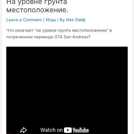
На уровне грунта
местоположение.
Leave a Comment
/
Игры
/ By
Изя Лайф
Что означает “на уровне грунта местоположение” в
потраченном переводе GTA San Andreas?