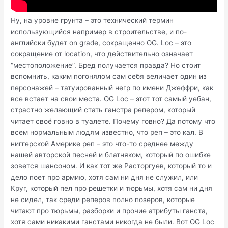
Ну, на уровне грунта – это технический термин
использующийся например в строительстве, и по-
английски будет on grade, сокращенно OG. Loc – это
сокращение от location, что действительно означает
“местоположение”. Бред получается правда? Но стоит
вспомнить, каким погонялом сам себя величает один из
персонажей – татуированный негр по имени Джеффри, как
все встает на свои места. OG Loc – этот тот самый уебан,
страстно желающий стать ганстра репером, который
читает своё говно в туалете. Почему говно? Да потому что
всем нормальным людям известно, что реп – это кал. В
ниггерской Америке реп – это что-то среднее между
нашей авторской песней и блатняком, который по ошибке
зовется шансоном. И как тот же Расторгуев, который то и
дело поет про армию, хотя сам ни дня не служил, или
Круг, который пел про решетки и тюрьмы, хотя сам ни дня
не сидел, так среди реперов полно позеров, которые
читают про тюрьмы, разборки и прочие атрибуты ганста,
хотя сами никакими ганстами никогда не были. Вот OG Loc