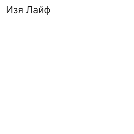
Skip
Изя Лайф
to
content