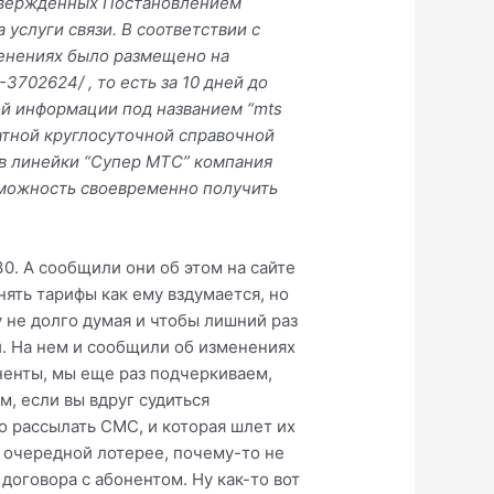
утвержденных Постановлением
услуги связи. В соответствии с
менениях было размещено на
3702624/ , то есть за 10 дней до
ой информации под названием “mts
атной круглосуточной справочной
ов линейки “Супер МТС” компания
можность своевременно получить
30. А сообщили они об этом на сайте
нять тарифы как ему вздумается, но
 не долго думая и чтобы лишний раз
и. На нем и сообщили об изменениях
оненты, мы еще раз подчеркиваем,
, если вы вдруг судиться
но рассылать СМС, и которая шлет их
 очередной лотерее, почему-то не
оговора с абонентом. Ну как-то вот