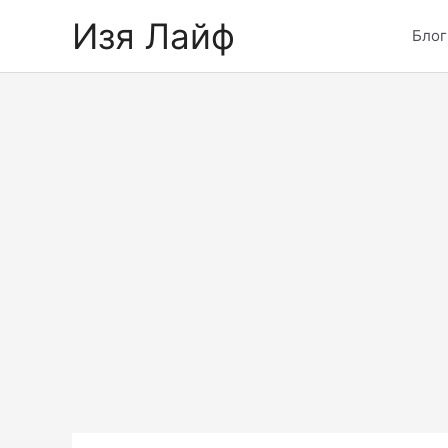
Skip
Изя Лайф
to
Блог
content