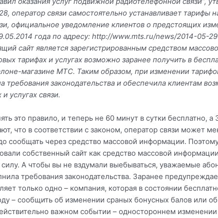
Правил оказания услуг подвижной радиотелефонной связи”, 
8, оператор связи самостоятельно устанавливает тарифы на 
язи, официальное уведомление клиентов о предстоящих из
5.2014 года по адресу: http://www.mts.ru/news/2014-05-29-
оящий сайт является зарегистрированным средством массов
овых тарифах и услугах возможно заранее получить в беспл
алоне-магазине МТС. Таким образом, при изменении тариф
 требования законодательства и обеспечила клиентам воз
и услугах связи.
ь это правило, и теперь не 60 минут в сутки бесплатно, а 
ют, что в соответствии с законом, оператор связи может ме
адо сообщать через средство массовой информации. Поэтому
ировали собственный сайт как средство массовой информаци
 в силу. А чтобы вы не вздумали выебываться, уважаемые аб
ила требования законодательства. Заранее предупреждаем
ляет только одно – компания, которая в состоянии бесплат
ду – сообщить об изменении сраных бонусных балов или об
ействительно важном событии – одностороннем изменении д