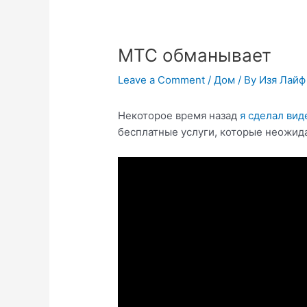
МТС обманывает
Leave a Comment
/
Дом
/ By
Изя Лайф
Некоторое время назад
я сделал вид
бесплатные услуги, которые неожид