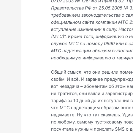
07.07.2003 № 126-ФЗ и пункта 32 “
Правительства РФ от 25.05.2005 № 32
требованием законодательства о св
официальном сайте компании МТС 29.0
вступления изменений в силу. Наст
(МТС)”. Кроме того, информацию о н
службе МТС по номеру 0890 или в с
МТС надлежащим образом выполнила
необходимую информацию о тарифах 
Общий смысл, что они решили поменят
своём. И всё. И заранее предупрежда
вот незадача – абонентам об этом н
не тратится, они взяли и зарегистр
тарифа за 10 дней до их вступления
что МТС надлежащим образом выполн
надумаете. Ну что тут скажешь. Удив
по любому, самому пустяковому пово
посчитала нужным прислать SMS о д