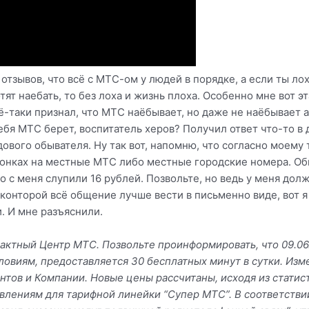
отзывов, что всё с МТС-ом у людей в порядке, а если ты ло
отят наебать, то без лоха и жизнь плоха. Особенно мне вот э
-таки признал, что МТС наёбывает, но даже не наёбывает а
ебя МТС берет, воспитатель херов? Получил ответ что-то в 
дового обывателя. Ну так вот, напомню, что согласно моему
вонках на местные МТС либо местные городские номера. Обы
о с меня слупили 16 рублей. Позвольте, но ведь у меня до
 конторой всё общение лучше вести в письменно виде, вот 
и. И мне разъяснили.
тактный Центр МТС. Позвольте проинформировать, что 09.06
ловиям, предоставляется 30 бесплатных минут в сутки. Из
нтов и Компании. Новые цены рассчитаны, исходя из статис
влениям для тарифной линейки “Супер МТС”. В соответствии 