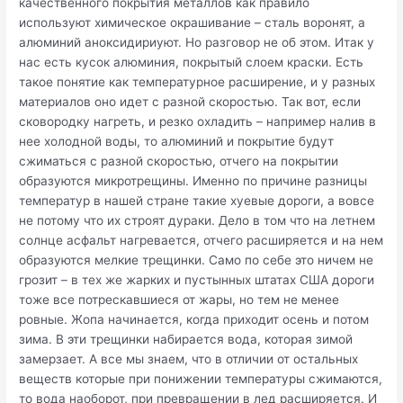
качественного покрытия металлов как правило
используют химическое окрашивание – сталь воронят, а
алюминий аноксидириуют. Но разговор не об этом. Итак у
нас есть кусок алюминия, покрытый слоем краски. Есть
такое понятие как температурное расширение, и у разных
материалов оно идет с разной скоростью. Так вот, если
сковородку нагреть, и резко охладить – например налив в
нее холодной воды, то алюминий и покрытие будут
сжиматься с разной скоростью, отчего на покрытии
образуются микротрещины. Именно по причине разницы
температур в нашей стране такие хуевые дороги, а вовсе
не потому что их строят дураки. Дело в том что на летнем
солнце асфальт нагревается, отчего расширяется и на нем
образуются мелкие трещинки. Само по себе это ничем не
грозит – в тех же жарких и пустынных штатах США дороги
тоже все потрескавшиеся от жары, но тем не менее
ровные. Жопа начинается, когда приходит осень и потом
зима. В эти трещинки набирается вода, которая зимой
замерзает. А все мы знаем, что в отличии от остальных
веществ которые при понижении температуры сжимаются,
то вода наоборот, при превращении в лед расширяется. И