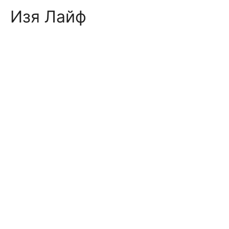
Skip
Изя Лайф
to
content