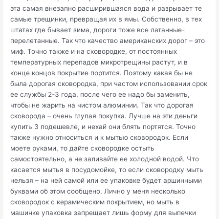
эта самая внезапно расширившаяся вода и разрывает те
самые трещинки, превращая их в ямы. Собственно, в тех
штатах где бывает зима, дороги тоже все латанные-
перелетанные. Так что качество американских дорог – это
миф. Точно также и на сковородке, от постоянных
температурных перепадов микротрещины растут, и в
конце концов покрытие портится. Поэтому какая бы не
была дорогая сковородка, при частом использовании срок
ее службы 2-3 года, после чего ее надо бы заменить,
чтобы не жарить на чистом алюминии. Так что дорогая
сковорода – очень глупая покупка. Лучше на эти деньги
купить 3 подешевле, и нехай они блять портятся. Точно
также нужно относиться и к мытью сковородок. Если
моете руками, то дайте сковородке остыть
самостоятельно, а не заливайте ее холодной водой. Что
касается мытья в посудомойке, то если сковородку мыть
нельзя – на ней самой или ее упаковке будет аршинными
буквами об этом сообщено. Лично у меня несколько
сковородок с керамическим покрытием, но мыть в
машинке упаковка запрещает лишь форму для выпечки