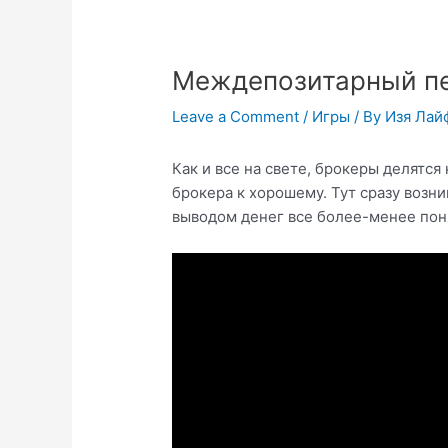
Междепозитарный п
Leave a Comment
/
Игры
/ By
Изя Лай
Как и все на свете, брокеры делятся
брокера к хорошему. Тут сразу возн
выводом денег все более-менее поня