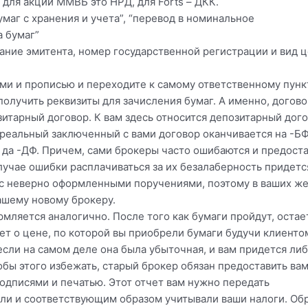
 для акций ММВБ это НРД, для Forts – ДКК.
маг с хранения и учета”, “перевод в номинальное
а бумаг”
ание эмитента, номер государственной регистрации и вид ц
ми и прописью и переходите к самому ответственному пунк
получить реквизиты для зачисления бумаг. А именно, догово
итарный договор. К вам здесь относится депозитарный дого
 реальный заключенный с вами договор оканчивается на -БФ
 да -ДФ. Причем, сами брокеры часто ошибаются и предост
лучае ошибки расплачиваться за их безалаберность придетс
 с неверно оформленными поручениями, поэтому в ваших же
ашему новому брокеру.
рмляется аналогично. После того как бумаги пройдут, оста
т о цене, по которой вы приобрели бумаги будучи клиенто
если на самом деле она была убыточная, и вам придется ли
обы этого избежать, старый брокер обязан предоставить вам
одписями и печатью. Этот отчет вам нужно передать
али и соответствующим образом учитывали ваши налоги. Обр