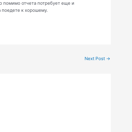
го помимо отчета потребует еще и
а поедете к хорошему.
Next Post
→