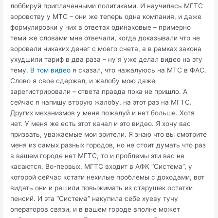
лоббируй приплаченными политиками. И научилась МГТС
воровству у МТС – они же теперь одна компания, и даже
формулировки у них в ответах одинаковые – примерно
теми же словами мне отвечали, когда доказывали что не
воровали никаких денег с моего счета, а в рамках закона
ухудшили тариф в два раза – ну я уже делал видео на эту
тему.
В том видео
я сказал, что нажалуюсь на МТС в ФАС.
Слово я свое сдержал, и жалобу мою даже
зарегистрировали – ответа правда пока не пришло. А
сейчас я напишу вторую жалобу, на этот раз на МГТС.
Других механизмов у меня пожалуй и нет больше. Хотя
нет. У меня же есть этот канал и это видео. Я хочу вас
призвать, уважаемые мои зрители. Я знаю что вы смотрите
меня из самых разных городов, но не стоит думать что раз
в вашем городе нет МГТС, то и проблемы эти вас не
касаются. Во-первых, МГТС входит в АФК “Система”, у
которой сейчас кстати нехилые проблемы с доходами, вот
видать они и решили повыжимать из старушек остатки
пенсий. И эта “Система” накупила себе хуеву тучу
операторов связи, и в вашем городе вполне может