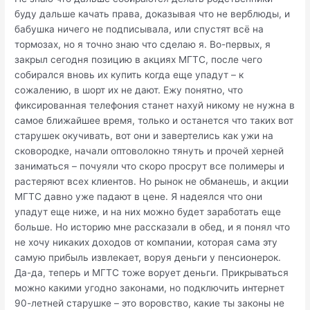
буду дальше качать права, доказывая что не верблюды, и
бабушка ничего не подписывала, или спустят всё на
тормозах, но я точно знаю что сделаю я. Во-первых, я
закрыл сегодня позицию в акциях МГТС, после чего
собирался вновь их купить когда еще упадут – к
сожалению, в шорт их не дают. Ежу понятно, что
фиксированная телефония станет нахуй никому не нужна в
самое ближайшее время, только и останется что таких вот
старушек окучивать, вот они и завертелись как ужи на
сковородке, начали оптоволокно тянуть и прочей херней
заниматься – почуяли что скоро просрут все полимеры и
растеряют всех клиентов. Но рынок не обманешь, и акции
МГТС давно уже падают в цене. Я надеялся что они
упадут еще ниже, и на них можно будет заработать еще
больше. Но историю мне рассказали в обед, и я понял что
не хочу никаких доходов от компании, которая сама эту
самую прибыль извлекает, воруя деньги у пенсионерок.
Да-да, теперь и МГТС тоже ворует деньги. Прикрываться
можно какими угодно законами, но подключить интернет
90-летней старушке – это воровство, какие ты законы не