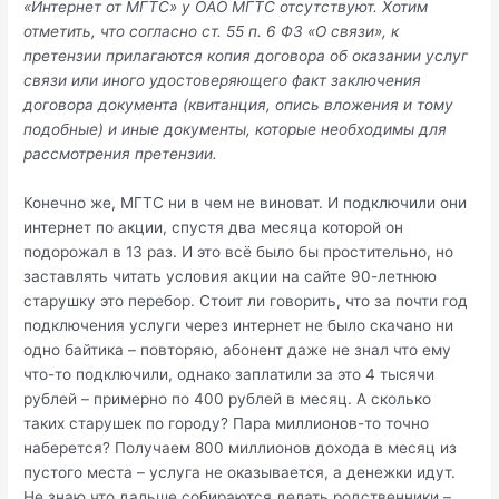
«Интернет от МГТС» у ОАО МГТС отсутствуют. Хотим
отметить, что согласно ст. 55 п. 6 ФЗ «О связи», к
претензии прилагаются копия договора об оказании услуг
связи или иного удостоверяющего факт заключения
договора документа (квитанция, опись вложения и тому
подобные) и иные документы, которые необходимы для
рассмотрения претензии.
Конечно же, МГТС ни в чем не виноват. И подключили они
интернет по акции, спустя два месяца которой он
подорожал в 13 раз. И это всё было бы простительно, но
заставлять читать условия акции на сайте 90-летнюю
старушку это перебор. Стоит ли говорить, что за почти год
подключения услуги через интернет не было скачано ни
одно байтика – повторяю, абонент даже не знал что ему
что-то подключили, однако заплатили за это 4 тысячи
рублей – примерно по 400 рублей в месяц. А сколько
таких старушек по городу? Пара миллионов-то точно
наберется? Получаем 800 миллионов дохода в месяц из
пустого места – услуга не оказывается, а денежки идут.
Не знаю что дальше собираются делать родственники –