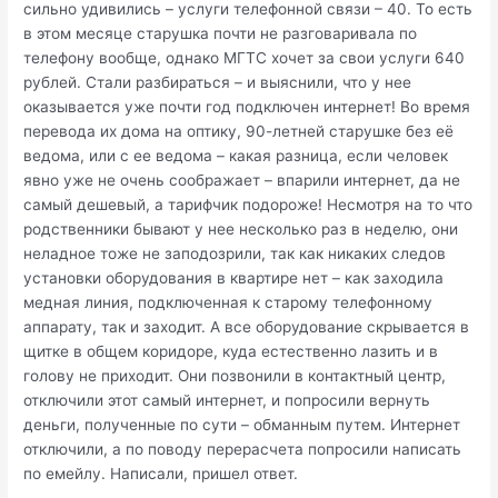
сильно удивились – услуги телефонной связи – 40. То есть
в этом месяце старушка почти не разговаривала по
телефону вообще, однако МГТС хочет за свои услуги 640
рублей. Стали разбираться – и выяснили, что у нее
оказывается уже почти год подключен интернет! Во время
перевода их дома на оптику, 90-летней старушке без её
ведома, или с ее ведома – какая разница, если человек
явно уже не очень соображает – впарили интернет, да не
самый дешевый, а тарифчик подороже! Несмотря на то что
родственники бывают у нее несколько раз в неделю, они
неладное тоже не заподозрили, так как никаких следов
установки оборудования в квартире нет – как заходила
медная линия, подключенная к старому телефонному
аппарату, так и заходит. А все оборудование скрывается в
щитке в общем коридоре, куда естественно лазить и в
голову не приходит. Они позвонили в контактный центр,
отключили этот самый интернет, и попросили вернуть
деньги, полученные по сути – обманным путем. Интернет
отключили, а по поводу перерасчета попросили написать
по емейлу. Написали, пришел ответ.