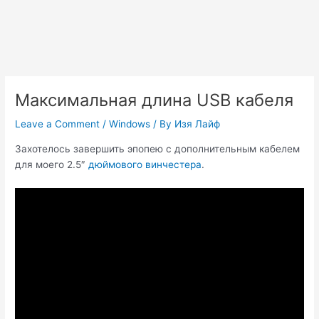
Максимальная длина USB кабеля
Leave a Comment
/
Windows
/ By
Изя Лайф
Захотелось завершить эпопею с дополнительным кабелем
для моего 2.5″
дюймового винчестера
.