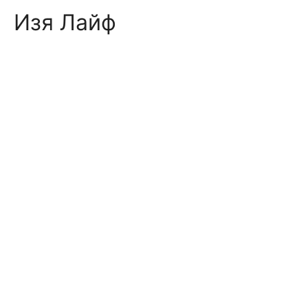
Skip
Изя Лайф
to
content