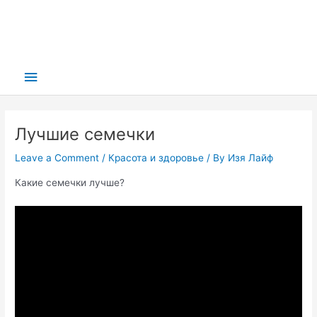
Main
Menu
Лучшие семечки
Leave a Comment
/
Красота и здоровье
/ By
Изя Лайф
Какие семечки лучше?