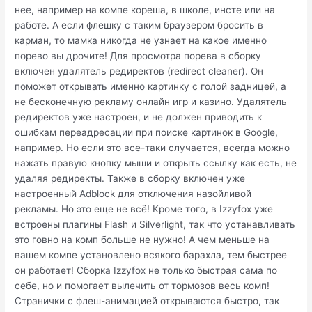
нее, например на компе кореша, в школе, инсте или на
работе. А если флешку с таким браузером бросить в
карман, то мамка никогда не узнает на какое именно
порево вы дрочите! Для просмотра порева в сборку
включен удалятель редиректов (redirect cleaner). Он
поможет открывать именно картинку с голой задницей, а
не бесконечную рекламу онлайн игр и казино. Удалятель
редиректов уже настроен, и не должен приводить к
ошибкам переадресации при поиске картинок в Google,
например. Но если это все-таки случается, всегда можно
нажать правую кнопку мыши и открыть ссылку как есть, не
удаляя редиректы. Также в сборку включен уже
настроенный Adblock для отключения назойливой
рекламы. Но это еще не всё! Кроме того, в Izzyfox уже
встроены плагины Flash и Silverlight, так что устанавливать
это говно на комп больше не нужно! А чем меньше на
вашем компе установлено всякого барахла, тем быстрее
он работает! Сборка Izzyfox не только быстрая сама по
себе, но и помогает вылечить от тормозов весь комп!
Странички с флеш-анимацией открываются быстро, так