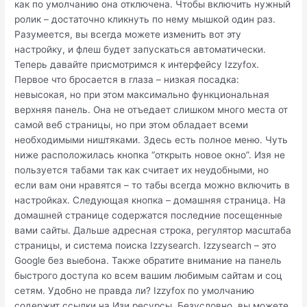
как по умолчанию она отключена. Чтобы включить нужный
ролик – достаточно кликнуть по нему мышкой один раз.
Разумеется, вы всегда можете изменить вот эту
настройку, и флеш будет запускаться автоматически.
Теперь давайте присмотримся к интерфейсу Izzyfox.
Первое что бросается в глаза – низкая посадка:
невысокая, но при этом максимально функциональная
верхняя панель. Она не отъедает слишком много места от
самой веб страницы, но при этом обладает всеми
необходимыми ништяками. Здесь есть полное меню. Чуть
ниже расположилась кнопка “открыть новое окно”. Изя не
пользуется табами так как считает их неудобными, но
если вам они нравятся – то табы всегда можно включить в
настройках. Следующая кнопка – домашняя страница. На
домашней странице содержатся последние посещенные
вами сайты. Дальше адресная строка, регулятор масштаба
страницы, и система поиска Izzysearch. Izzysearch – это
Google без выебона. Также обратите внимание на панель
быстрого доступа ко всем вашим любимым сайтам и соц
сетям. Удобно не правда ли? Izzyfox по умолчанию
содержит ссылки на Изи ресурсы. Безусловно, вы можете