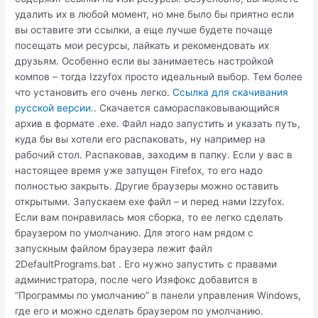
удалить их в любой момент, но мне было бы приятно если
вы оставите эти ссылки, а еще лучше будете почаще
посещать мои ресурсы, лайкать и рекомендовать их
друзьям. Особенно если вы занимаетесь настройкой
компов – тогда Izzyfox просто идеальный выбор. Тем более
что установить его очень легко.
Ссылка для скачивания
русской версии.
. Скачается самораспаковывающийся
архив в формате .exe. Файл надо запустить и указать путь,
куда бы вы хотели его распаковать, ну например на
рабочий стол. Распаковав, заходим в папку. Если у вас в
настоящее время уже запущен Firefox, то его надо
полностью закрыть. Другие браузеры можно оставить
открытыми. Запускаем exe файл – и перед нами Izzyfox.
Если вам понравилась моя сборка, то ее легко сделать
браузером по умолчанию. Для этого нам рядом с
запускным файлом браузера лежит файл
2DefaultPrograms.bat . Его нужно запустить с правами
администратора, после чего Изяфокс добавится в
“Программы по умолчанию” в панели управления Windows,
где его и можно сделать браузером по умолчанию.