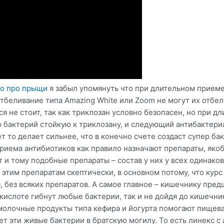
о про прыщи
я забыл упомянуть что при длительном прием
беливание типа Amazing White или Zoom не могут их отбели
я не стоит, так как триклозан условно безопасен, но при д
 бактерий стойкую к триклозану, и следующий антибактери
т то делает сильнее, что в конечно счете создаст супер ба
 приема антибиотиков как правило назначают препараты, я
т и тому подобные препараты – состав у них у всех одинаков
этим препаратам скептически, в основном потому, что курс 
, без всяких препаратов. А самое главное – кишечнику пред
 кислоте гибнут любые бактерии, так и не дойдя до кишечни
омолочные продукты типа кефира и йогурта помогают пищев
т эти живые бактерии в братскую могилу. То есть линекс с