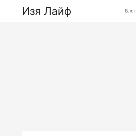
Skip
Изя Лайф
to
Блог
content