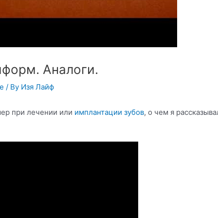
иформ. Аналоги.
ье
/ By
Изя Лайф
мер при лечении или
имплантации зубов
, о чем я рассказыв