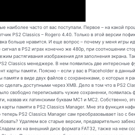
рые наиболее часто от вас поступали. Первое – на какой пр
тчик PS2 Classics – Rogero 4.40. Только в этой версии пофи
ка больше нравится. И еще вопрос – почему у меня игры и
 сигнал в PS2 играх конечно же 480p, при соотношении сто
ежим растягивания изображения для заполнения экрана. Так
PS2 Classics менеджере. В нем появились две интересные ф
т карты памяти. Поясню – если у вас в Placeholder в данны
ы памяти в виде двух файлов с сохраненками, о которых я р
но сделать доступными через XMB. Дело в том что в PS2 Cl
 было свободно переписывать чужие сохраненки, появилась 
и, назвав их латинскими буквам MC1 и MC2. Собственно, это
карты памяти в PS2 Classics Manager. Мне эта функция наф
то теперь PS2 Classics Manager сам преобразовывает iso с б
обовать? Удаляем все старые версии, предварительно забек
2 Кладем их на внешний диск формата FAT32, также на нем с