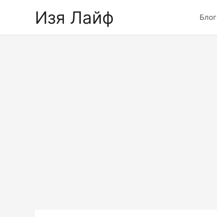
Skip
Изя Лайф
to
Блог
content