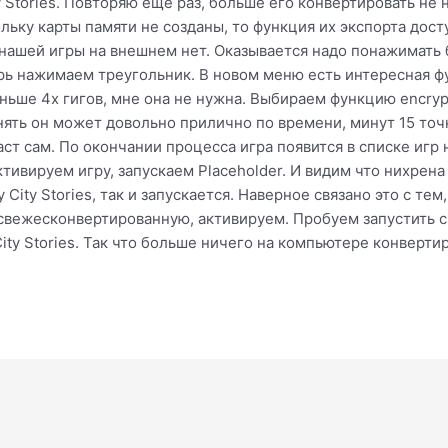
ty Stories. Повторяю еще раз, больше его конвертировать не 
ольку карты памяти не созданы, то функция их экспорта досту
 нашей игры на внешнем нет. Оказывается надо понажимать 
ерь нажимаем треугольник. В новом меню есть интересная 
еньше 4х гигов, мне она не нужна. Выбираем функцию encry
анять он может довольно прилично по времени, минут 15 то
т сам. По окончании процесса игра появится в списке игр н
тивируем игру, запускаем Placeholder. И видим что нихрена 
 City Stories, так и запускается. Наверное связано это с те
 свежесконвертированную, активируем. Пробуем запустить 
City Stories. Так что больше ничего на компьютере конвертир