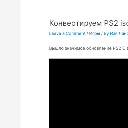
Конвертируем PS2 is
Leave a Comment
/
Игры
/ By
Изя Лай
Вышло значимое обновление PS2 Clas