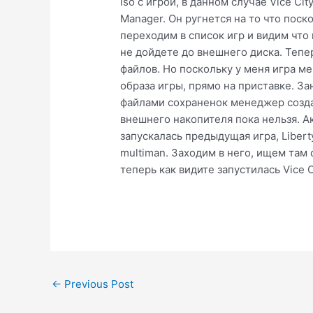
iso с игрой, в данном случае Vice Ci
Manager. Он ругнется на то что поск
переходим в список игр и видим что
не дойдете до внешнего диска. Теп
файлов. Но поскольку у меня игра м
образа игры, прямо на приставке. З
файлами сохраненок менеджер создас
внешнего накопителя пока нельзя. Ак
запускалась предыдущая игра, Liberty
multiman. Заходим в него, ищем там
теперь как видите запустилась Vice 
Post
←
Previous Post
navigation