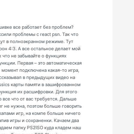
ошивке все работает без проблем?
ксили проблемы c react psn. Так что
дут в полноэкранном режиме. Тут
рон 4:3. А все остальное делает мой
 что не забывайте о функциях
ункции. Первая – это автоматическая
й момент подключена какая-то игра,
ассказывал в предыдущих видео на
assics карты памяти в зашифрованном
функция их расшифровки. Для этого
 все что от вас требуется. Дальше
иг не нужна, поэтом больше говорить
екапами игр, на компе больше ничего
апив игры и сохраненки. Качаем два
оздаем папку PS2ISO куда кладем наш