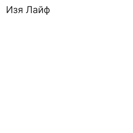
Skip
Изя Лайф
to
content