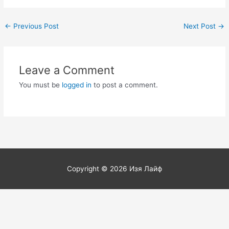
Post
←
Previous Post
Next Post
→
navigation
Leave a Comment
You must be
logged in
to post a comment.
Copyright © 2026
Изя Лайф