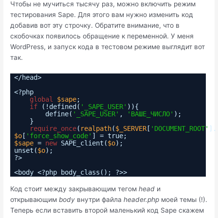
Чтобы не мучиться тысячу раз, можно включить режим
тестирования Sape. Для этого вам нужно изменить код
добавив вот эту строчку. Обратите внимание, что в
скобочках появилось обращение к переменной. У меня
WordPress, и запуск кода в тестовом режиме выглядит вот
так.
</head>
<?php
global
$sape
;
if
(!defined(
'_SAPE_USER'
)){
define(
'_SAPE_USER'
,
'ВАШЕ_ЧИСЛО'
);
}
require_once
(
realpath
(
$_SERVER
[
'DOCUMENT_ROOT'
].
$o
[
'force_show_code'
] = true;
$sape
=
new
SAPE_client(
$o
);
unset(
$o
);
?>
<body <?php body_class(); ?>>
Код стоит между закрывающим тегом
head
и
открывающим
body
внутри файла
header.php
моей темы (!).
Теперь если вставить второй маленький код Sape скажем