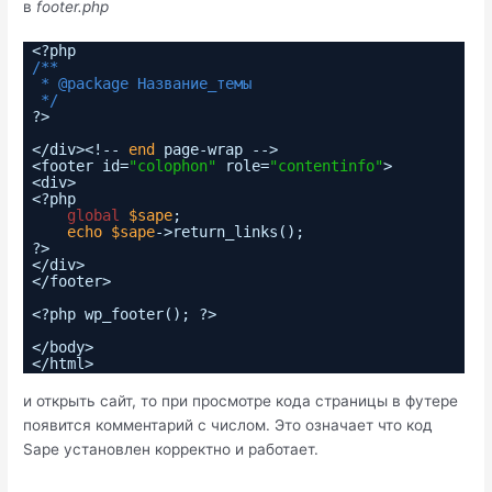
в
footer.php
<?php
/**
* @package Название_темы
*/
?>
</div><!--
end
page-wrap -->
<footer id=
"colophon"
role=
"contentinfo"
>
<div>
<?php
global
$sape
;
echo
$sape
->return_links();
?>
</div>
</footer>
<?php wp_footer(); ?>
</body>
</html>
и открыть сайт, то при просмотре кода страницы в футере
появится комментарий с числом. Это означает что код
Sape установлен корректно и работает.