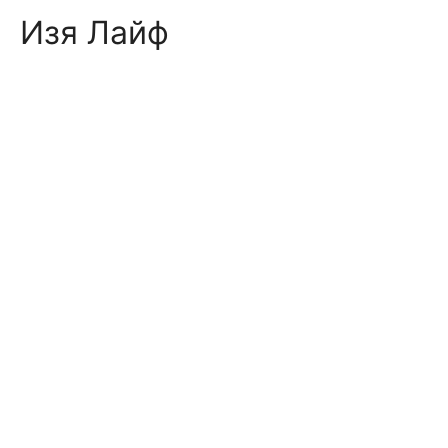
Skip
Изя Лайф
to
content