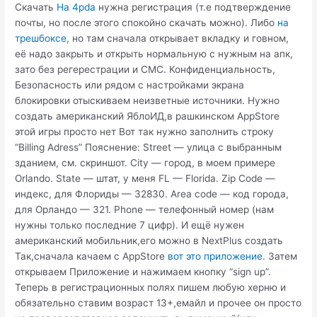
Скачать
На 4pda
нужна регистрация (т.е подтверждение
почты, но после этого спокойно скачать можно). Либо
на
трешбоксе
, но там сначала открывает вкладку и говном,
её надо закрыть и открыть нормальную с нужным на апк,
зато без регерестрации и СМС. Конфиденциальность,
Безопасность или рядом с настройками экрана
блокировки отыскиваем неизветные источники. Нужно
создать американский ЯблоИД,в рашкинском AppStore
этой игры просто нет Вот так нужно заполнить строку
“Billing Adress” Пояснение: Street — улица с выбранным
зданием, см. скриншот. City — город, в моем примере
Orlando. State — штат, у меня FL — Florida. Zip Code —
индекс, для Флориды — 32830. Area code — код города,
для Орландо — 321. Phone — телефонный номер (нам
нужны только последние 7 цифр). И ещё нужен
американский мобильник,его можно в NextPlus создать
Так,сначала качаем с AppStore
вот это приложение
. Затем
открываем Приложение и нажимаем кнопку “sign up”.
Теперь в регистрационных полях пишем любую херню и
обязательно ставим возраст 13+,емайл и прочее он просто