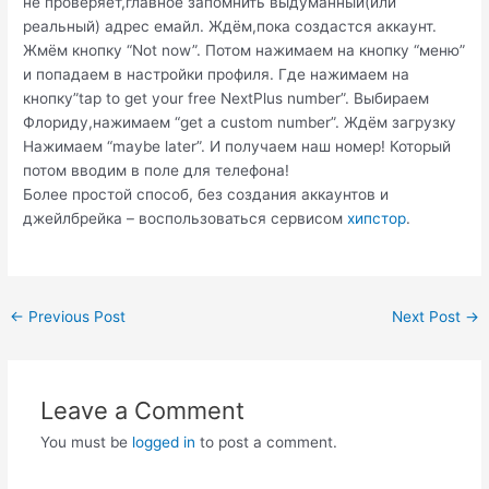
не проверяет,главное запомнить выдуманный(или
реальный) адрес емайл. Ждём,пока создастся аккаунт.
Жмём кнопку “Not now”. Потом нажимаем на кнопку “меню”
и попадаем в настройки профиля. Где нажимаем на
кнопку”tap to get your free NextPlus number”. Выбираем
Флориду,нажимаем “get a custom number”. Ждём загрузку
Нажимаем “maybe later”. И получаем наш номер! Который
потом вводим в поле для телефона!
Более простой способ, без создания аккаунтов и
джейлбрейка – воспользоваться сервисом
хипстор
.
Post
←
Previous Post
Next Post
→
navigation
Leave a Comment
You must be
logged in
to post a comment.