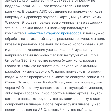
звуковых карт, даже если их драйвера этот режим не
поддерживают. ASIO – это второй столбик на этой
картинке. В режиме ASIO обращение из приложения идет
напрямую к драйверу звуковой карты, минуя механизмы
Windows. Это дает прежде всего минимальные задержки,
что очень важно когда вы например используете
компьютер
в качестве гитарного процессора
, и вам нужно
обрабатывать гитарный звук в реальном времени, мы ведь
играем в реальном времени. Но можно использовать ASIO
и для воспроизведения уже записанной музыки, ну
например всеми любимых flac или на худой конец mp3
битрейта 320. В качестве плеера будем использовать
Foobar2k. Если кто не знает, его написал изначальный
разработчик легендарного Winamp, примерно в то время
когда Winamp превратился в какое-то ебанутое говно а-ля
iTunes. По умолчанию Foobar2k не умеет воспроизводить
через ASIO, поэтому качаем соответствующий компонент,
либо через Foobar2k, либо просто в видео архива, внутри
которого папка, которую нужно вытащить в папку с user-
components в плеере. После перезагрузки плеера, у нас
появится вывод на ASIO, который и нужно выбрать.