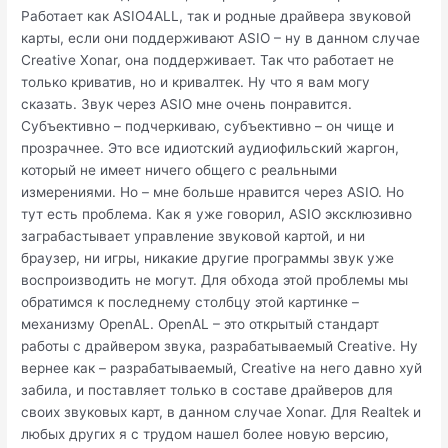
Работает как ASIO4ALL, так и родные драйвера звуковой
карты, если они поддерживают ASIO – ну в данном случае
Creative Xonar, она поддерживает. Так что работает не
только криватив, но и кривалтек. Ну что я вам могу
сказать. Звук через ASIO мне очень понравится.
Субъективно – подчеркиваю, субъективно – он чище и
прозрачнее. Это все идиотский аудиофильский жаргон,
который не имеет ничего общего с реальными
измерениями. Но – мне больше нравится через ASIO. Но
тут есть проблема. Как я уже говорил, ASIO эксклюзивно
заграбастывает управление звуковой картой, и ни
браузер, ни игры, никакие другие программы звук уже
воспроизводить не могут. Для обхода этой проблемы мы
обратимся к последнему столбцу этой картинке –
механизму OpenAL. OpenAL – это открытый стандарт
работы с драйвером звука, разрабатываемый Creative. Ну
вернее как – разрабатываемый, Creative на него давно хуй
забила, и поставляет только в составе драйверов для
своих звуковых карт, в данном случае Xonar. Для Realtek и
любых других я с трудом нашел более новую версию,