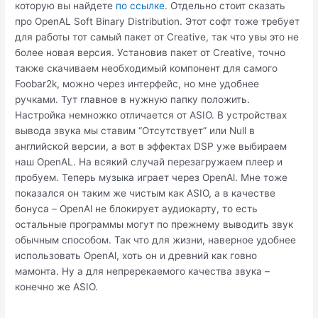
которую вы найдете
по ссылке
. Отдельно стоит сказать
про OpenAL Soft Binary Distribution. Этот софт тоже требует
для работы тот самый пакет от Creative, так что увы это не
более новая версия. Установив пакет от Creative, точно
также скачиваем необходимый компонент для самого
Foobar2k, можно через интерфейс, но мне удобнее
ручками. Тут главное в нужную папку положить.
Настройка немножко отличается от ASIO. В устройствах
вывода звука мы ставим “Отсутствует” или Null в
английской версии, а вот в эффектах DSP уже выбираем
наш OpenAL. На всякий случай перезагружаем плеер и
пробуем. Теперь музыка играет через OpenAl. Мне тоже
показался он таким же чистым как ASIO, а в качестве
бонуса – OpenAl не блокирует аудиокарту, то есть
остальные программы могут по прежнему выводить звук
обычным способом. Так что для жизни, наверное удобнее
использовать OpenAl, хоть он и древний как говно
мамонта. Ну а для непререкаемого качества звука –
конечно же ASIO.