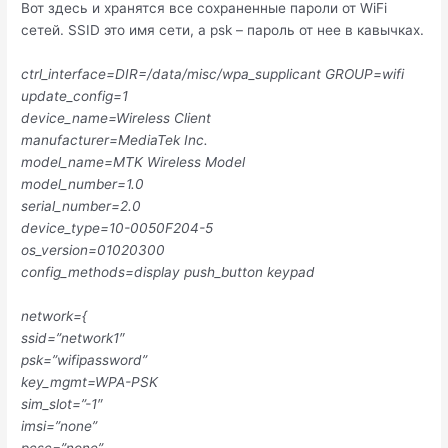
Вот здесь и хранятся все сохраненные пароли от WiFi
сетей. SSID это имя сети, а psk – пароль от нее в кавычках.
ctrl_interface=DIR=/data/misc/wpa_supplicant GROUP=wifi
update_config=1
device_name=Wireless Client
manufacturer=MediaTek Inc.
model_name=MTK Wireless Model
model_number=1.0
serial_number=2.0
device_type=10-0050F204-5
os_version=01020300
config_methods=display push_button keypad
network={
ssid=”network1″
psk=”wifipassword”
key_mgmt=WPA-PSK
sim_slot=”-1″
imsi=”none”
pcsc=”none”