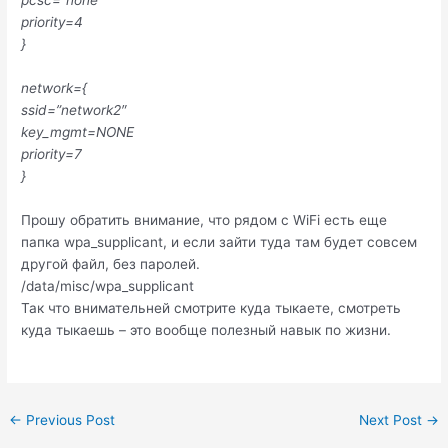
priority=4
}
network={
ssid=”network2″
key_mgmt=NONE
priority=7
}
Прошу обратить внимание, что рядом с WiFi есть еще
папка wpa_supplicant, и если зайти туда там будет совсем
другой файл, без паролей.
/data/misc/wpa_supplicant
Так что внимательней смотрите куда тыкаете, смотреть
куда тыкаешь – это вообще полезный навык по жизни.
Post
←
Previous Post
Next Post
→
navigation