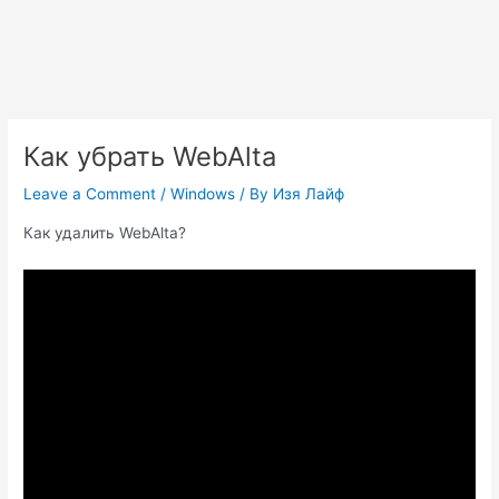
Как убрать WebAlta
Leave a Comment
/
Windows
/ By
Изя Лайф
Как удалить WebAlta?