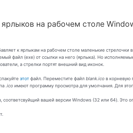
с ярлыков на рабочем столе Windo
авляет к ярлыкам на рабочем столе маленькие стрелочки в у
мый файл (exe) от ссылки на него (ярлыка). Но исполняем
ователи, а стрелки портят внешний вид иконок.
аспакуйте
этот
файл. Переместите файл
blank.ico
в корневую п
ипа
.ico
имеют программу просмотра для умолчания. Для этог
ов, соответсвуйщий вашей версии Windows (32 или 64). Это 
т.