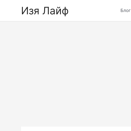
Skip
Изя Лайф
to
Блог
content