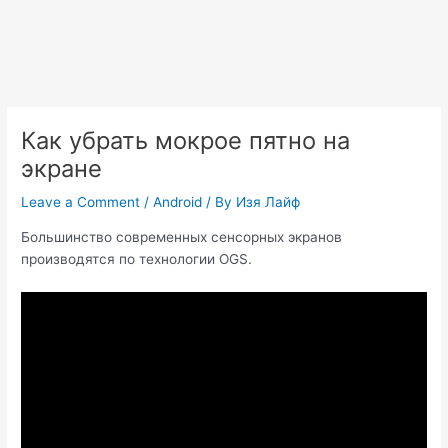
Как убрать мокрое пятно на
экране
Leave a Comment
/
Android
/ By
Изя Лайф
Большинство современных сенсорных экранов
производятся по технологии OGS.