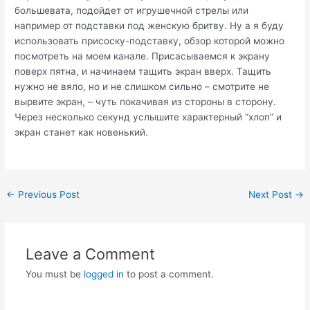
большевата, подойдет от игрушечной стрелы или
например от подставки под женскую бритву. Ну а я буду
использовать присоску-подставку, обзор которой можно
посмотреть на моем канале. Присасываемся к экрану
поверх пятна, и начинаем тащить экран вверх. Тащить
нужно не вяло, но и не слишком сильно – смотрите не
вырвите экран, – чуть покачивая из стороны в сторону.
Через несколько секунд услышите характерный “хлоп” и
экран станет как новенький.
Post
←
Previous Post
Next Post
→
navigation
Leave a Comment
You must be
logged in
to post a comment.