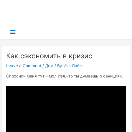
Main
Menu
Как сэкономить в кризис
Leave a Comment
/
Дом
/ By
Изя Лайф
Спросили меня тут – мол Изя,что ты думаешь о санкциях.