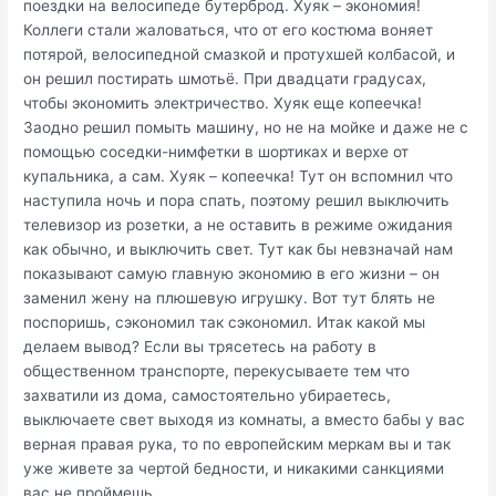
поездки на велосипеде бутерброд. Хуяк – экономия!
Коллеги стали жаловаться, что от его костюма воняет
потярой, велосипедной смазкой и протухшей колбасой, и
он решил постирать шмотьё. При двадцати градусах,
чтобы экономить электричество. Хуяк еще копеечка!
Заодно решил помыть машину, но не на мойке и даже не с
помощью соседки-нимфетки в шортиках и верхе от
купальника, а сам. Хуяк – копеечка! Тут он вспомнил что
наступила ночь и пора спать, поэтому решил выключить
телевизор из розетки, а не оставить в режиме ожидания
как обычно, и выключить свет. Тут как бы невзначай нам
показывают самую главную экономию в его жизни – он
заменил жену на плюшевую игрушку. Вот тут блять не
поспоришь, сэкономил так сэкономил. Итак какой мы
делаем вывод? Если вы трясетесь на работу в
общественном транспорте, перекусываете тем что
захватили из дома, самостоятельно убираетесь,
выключаете свет выходя из комнаты, а вместо бабы у вас
верная правая рука, то по европейским меркам вы и так
уже живете за чертой бедности, и никакими санкциями
вас не проймешь.