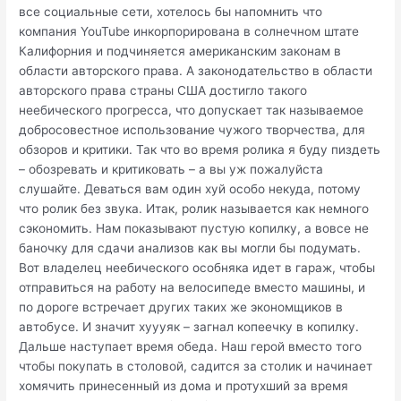
все социальные сети, хотелось бы напомнить что
компания YouTube инкорпорирована в солнечном штате
Калифорния и подчиняется американским законам в
области авторского права. А законодательство в области
авторского права страны США достигло такого
неебического прогресса, что допускает так называемое
добросовестное использование чужого творчества, для
обзоров и критики. Так что во время ролика я буду пиздеть
– обозревать и критиковать – а вы уж пожалуйста
слушайте. Деваться вам один хуй особо некуда, потому
что ролик без звука. Итак, ролик называется как немного
сэкономить. Нам показывают пустую копилку, а вовсе не
баночку для сдачи анализов как вы могли бы подумать.
Вот владелец неебического особняка идет в гараж, чтобы
отправиться на работу на велосипеде вместо машины, и
по дороге встречает других таких же экономщиков в
автобусе. И значит хуууяк – загнал копеечку в копилку.
Дальше наступает время обеда. Наш герой вместо того
чтобы покупать в столовой, садится за столик и начинает
хомячить принесенный из дома и протухший за время