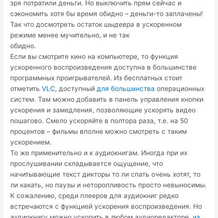
зря потратили деньги. Но выключить прям сейчас и
сэкономить хотя бы время обидно – деньги-то заплачены!
Так что досмотреть остаток
шыдевра
в ускоренном
режиме менее мучительно, и не так
обидно.
Если вы смотрите кино на компьютере, то функция
ускоренного воспроизведения доступна в большинстве
программных проигрывателей. Из бесплатных стоит
отметить
VLC
, доступный
для большинства
операционных
систем. Там можно добавить в панель управления кнопки
ускорения и замедления, позволяющие ускорять видео
пошагово. Смело ускоряйте в полтора раза, т.е. на 50
процентов – фильмы вполне можно смотреть с таким
ускорением.
То же применительно и к аудиокнигам. Иногда при их
прослушивании складывается ощущение, что
начитывающие текст дикторы то ли спать очень хотят, то
ли какать, но паузы и неторопливость просто невыносимы.
К сожалению, среди плееров для аудиокниг редко
встречаются с функцией ускорения воспроизведения. Но
аудиокнигу можно ускорить в любом аудиоредакторе,
из