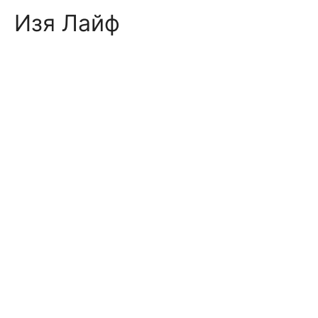
Skip
Изя Лайф
to
content