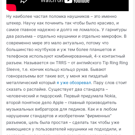
Ну наиболее частая поломка наушников – это именно
штекер. Научу как починить так чтобы было красиво, и
самое главное надежно и долго не ломалось. У гарнитуры
два разъема – отдельно наушники и отдельно микрофон. В
современно мире это мало актуально, потому что
большинство ноутбуков и уж тем более планшетов и
телефонов используют комбинированный, 4-х контактный
разъем. Называется он TRRS – от английского Tip Ring Ring
Sleeve, т.е. кончик кольцо кольцо рукав. Бывают
говноразъемы вот такие вот, у меня же пиздатый
металлический который
я уже обозревал
. Пару слов стоит
сказать о распайке. Существует два стандарта –
человеческий и пидорский. Первый придумала Nokia,
второй понятное дело Apple – главный производитель
музыкальных вибраторов для педиков. Как и в любом
нарушении стандартов и изобретении “фирменных”
разъемов, цель была простая – сделать так чтобы уже
имеющиеся у пользователей наушники не подходили, и