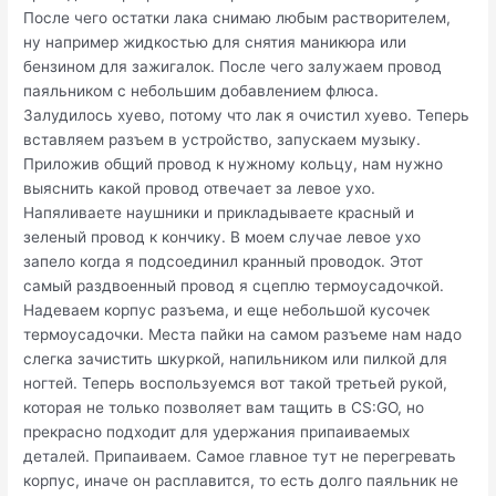
После чего остатки лака снимаю любым растворителем,
ну например жидкостью для снятия маникюра или
бензином для зажигалок. После чего залужаем провод
паяльником с небольшим добавлением флюса.
Залудилось хуево, потому что лак я очистил хуево. Теперь
вставляем разъем в устройство, запускаем музыку.
Приложив общий провод к нужному кольцу, нам нужно
выяснить какой провод отвечает за левое ухо.
Напяливаете наушники и прикладываете красный и
зеленый провод к кончику. В моем случае левое ухо
запело когда я подсоединил кранный проводок. Этот
самый раздвоенный провод я сцеплю термоусадочкой.
Надеваем корпус разъема, и еще небольшой кусочек
термоусадочки. Места пайки на самом разъеме нам надо
слегка зачистить шкуркой, напильником или пилкой для
ногтей. Теперь воспользуемся вот такой третьей рукой,
которая не только позволяет вам тащить в CS:GO, но
прекрасно подходит для удержания припаиваемых
деталей. Припаиваем. Самое главное тут не перегревать
корпус, иначе он расплавится, то есть долго паяльник не