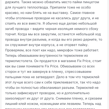
держите. Также можно обхватить место пайки пинцетом
для лучшего теплоотвода. Припаяли тоже не особо
красиво, но нам блять не на выставку. Самое главное
чтобы оголенные проводки не касались друг друга, и не
спаять их все вместе. Я обычно еще делаю небольшой
загиб провода – видите черная изоляция немного сбоку
торчит. Когда мы все закрутим, останется небольшой ход
провода внутри разъема, и когда вы его резко дерните, то
он спружинит внутри корпуса, а не оторвет пайку.
Проверяем, все поет как надо, микрофон тоже работает.
Теперь обмазываем внутренности термоклеем из
термопистолета. Он продается в магазине Fix Price, стоит
как вы сами понимаете Fix Price. Обмазываем со всех
сторон и тут же завернув в пленку, спрессовываем
пальцами пока не затвердеет. Дело в том что термоклей
этот лучше всего сам к себе приклеивается, так что надо
чтобы он полностью обволакивал разъем. Термоклей не
только зафиксирует проводки, но и дополнительно
заизолирует их друг от друга. Снимаем пленку, и срезаем
лишний клей ножом, ножницами или лезвием. Теперь над
пламенем зажигалки или свечи еще раз расплавляем