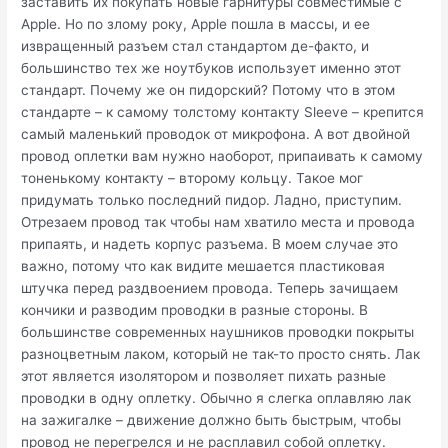
заставить их покупать новые гарнитуры совместимые с
Apple. Но по злому року, Apple пошла в массы, и ее
извращенный разъем стал стандартом де-факто, и
большинство тех же ноутбуков использует именно этот
стандарт. Почему же он пидорский? Потому что в этом
стандарте – к самому толстому контакту Sleeve – крепится
самый маленький проводок от микрофона. А вот двойной
провод оплетки вам нужно наоборот, припаивать к самому
тоненькому контакту – второму кольцу. Такое мог
придумать только последний пидор. Ладно, приступим.
Отрезаем провод так чтобы нам хватило места и провода
припаять, и надеть корпус разъема. В моем случае это
важно, потому что как видите мешается пластиковая
штучка перед раздвоением провода. Теперь зачищаем
кончики и разводим проводки в разные стороны. В
большинстве современных наушников проводки покрыты
разноцветным лаком, который не так-то просто снять. Лак
этот является изолятором и позволяет пихать разные
проводки в одну оплетку. Обычно я слегка оплавляю лак
на зажигалке – движение должно быть быстрым, чтобы
провод не перегрелся и не расплавил собой оплетку.