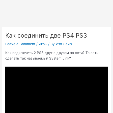
Как соединить две PS4 PS3
Leave a Comment
/
Игры
/ By
Изя Лайф
Как подключить 2 PS3 друг с другом по сети? То есть
сделать так называемый System Link?