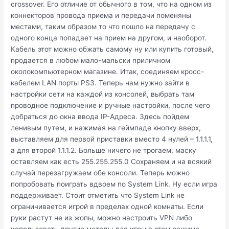
crossover. Его отличие от обычного в том, что на одном из
коннекторов провода приема и передачи поменяны
местами, таким образом то что пошло на передачу с
одного конца попадает на прием на другом, и наоборот.
Кабель этот можно обжать самому ну или купить готовый,
продается в любом мало-мальски приличном
околокомпьютерном магазине. Итак, соединяем кросс-
кабелем LAN порты PS3. Теперь нам нужно зайти в
настройки сети на каждой из консолей, выбрать там
проводное подключение и ручные настройки, после чего
добраться до окна ввода IP-Адреса. Здесь пойдем
ленивым путем, и нажимая на геймпаде кнопку вверх,
выставляем для первой приставки вместо 4 нулей – 1.1.1.1,
а для второй 1.1.1.2. Больше ничего не трогаем, маску
оставляем как есть 255.255.255.0 Сохраняем и на всякий
случай перезагружаем обе консоли. Теперь можно
попробовать поиграть вдвоем по System Link. Ну если игра
поддерживает. Стоит отметить что System Link не
ограничивается игрой в пределах одной комнаты. Если
руки растут не из жопы, можно настроить VPN либо