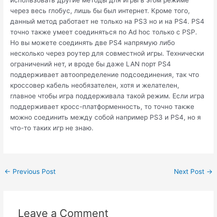
использовать другие методы для игры в этом режиме
через весь глобус, лишь бы был интернет. Кроме того,
данный метод работает не только на PS3 но и на PS4. PS4
точно также умеет соединяться по Ad hoc только с PSP.
Но вы можете соединять две PS4 напрямую либо
несколько через роутер для совместной игры. Технически
ограничений нет, и вроде бы даже LAN порт PS4
поддерживает автоопределение подсоединения, так что
кроссовер кабель необязателен, хотя и желателен,
главное чтобы игра поддерживала такой режим. Если игра
поддерживает кросс-платформенность, то точно также
можно соединить между собой например PS3 и PS4, но я
что-то таких игр не знаю.
Post
←
Previous Post
Next Post
→
navigation
Leave a Comment