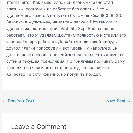
internal error. Как выяснилось он давным-давно стал
платным, поэтому и не работает без оплаты. Что ж,
удаляем его нахер. А не тут-то было – ошибка 80029530.
Заходим в мультимен, ищем там папку с Шоутаймом и
удаляем из плагинов файл WatchIt. Хер. Все равно не
работает. Что ж удаляем шоутайм полностью и ставим его
заново. Теперь работает. Давайте что ли какой-нибудь
другой плагин попробуем – вот Кабан.TV например. Он
дает список основных российских каналов. Есть архив за
сутки и текущая трансляция. По понятным причинам саму
трансляцию я вам показать не могу, но она работает.
Качество не ахти конечно, но потупить пойдет.
Post
←
Previous Post
Next Post
→
navigation
Leave a Comment