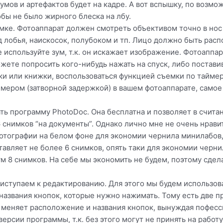
умов и артефактов будет на кадре. А вот вспышку, по возмо
обы не было жирного блеска на лбу.
емке. Фотоаппарат должен смотреть объективом точно в но
од лобья, наискосок, полубоком и тп. Лицо должно быть рас
е используйте зум, т.к. он искажает изображение. Фотоаппа
жете попросить кого-нибудь нажать на спуск, либо поставив
и или книжки, воспользоваться функцией съемки по таймеру
ймером (затворной задержкой) в вашем фотоаппарате, самое 
ь программу PhotoDoc. Она бесплатна и позволяет в счита
 снимков “на документы”. Однако лично мне не очень нравит
фотографии на белом фоне для экономии чернила минилабов,
ставляет не более 6 снимков, опять таки для экономии чернил
м 8 снимков. На себе мы экономить не будем, поэтому сдел
риступаем к редактированию. Для этого мы будем использо
названия кнопок, которые нужно нажимать. Тому есть две п
 меняет расположение и названия кнопок, вынуждая пофесс
рсии программы, т.к. без этого могут не принять на работу