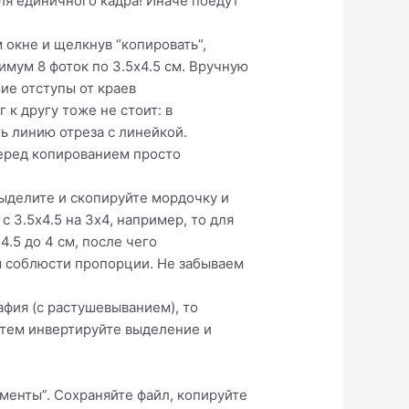
ля единичного кадра! Иначе поедут
окне и щелкнув “копировать”,
имум 8 фоток по 3.5х4.5 см. Вручную
ие отступы от краев
 к другу тоже не стоит: в
ь линию отреза с линейкой.
 перед копированием просто
выделите и скопируйте мордочку и
 3.5х4.5 на 3х4, например, то для
.5 до 4 см, после чего
бы соблюсти пропорции. Не забываем
афия (с растушевыванием), то
атем инвертируйте выделение и
ументы”. Сохраняйте файл, копируйте