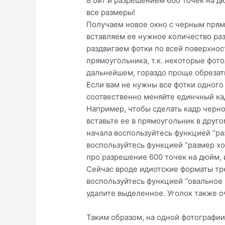
8 бит и разрешением 600 точек на д
все размеры!
Получаем новое окно с черным прям
вставляем ее нужное количество раз
раздвигаем фотки по всей поверхно
прямоугольника, т.к. некоторые фото
дальнейшем, гораздо проще обрезать
Если вам не нужны все фотки одного 
соотвественно меняйте единчный ка
Например, чтобы сделать кадр черно
вставьте ее в прямоугольник в друго
начала воспользуйтесь функцией “ра
воспользуйтесь функцией “размер хо
про разрешение 600 точек на дюйм, 
Сейчас вроде идиотские форматы тре
воспользуйтесь функцией “овальное 
удалите выделенное. Уголок также оч
Таким образом, на одной фотографии