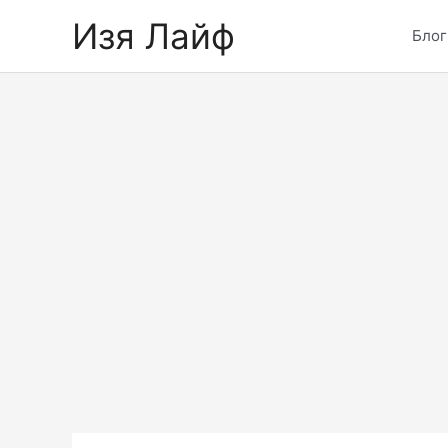
Skip
Изя Лайф
to
Блог
content