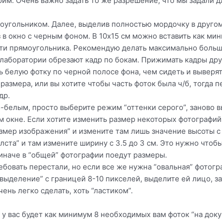
юйм. Очень важно задать то же разрешение, что мы задали д
оугольником. Далее, выделив полностью мордочку в другом 
 в окно с черным фоном. В 10х15 см можно вставить как мин
сти прямоугольника. Рекомендую делать максимально больш
лаборатории обрезают кадр по бокам. Прижимать кадры друг
 белую фотку по черной полосе фона, чем сидеть и выверят
размера, или вы хотите чтобы часть фоток была ч/б, тогда
др.
-белым, просто выберите режим “оттенки серого”, заново 
м окне. Если хотите изменить размер некоторых фотографий с
змер изображения” и измените там лишь значение высоты с 4
лста” и там измените ширину с 3.5 до 3 см. Это нужно что
иначе в “общей” фотографии поедут размеры.
бовать перестали, но если все же нужна “овальная” фотогр
выделение” с границей 8-10 пикселей, выделите ей лицо, з
ень легко сделать, хоть “ластиком”.
 у вас будет как минимум 8 необходимых вам фоток “на док