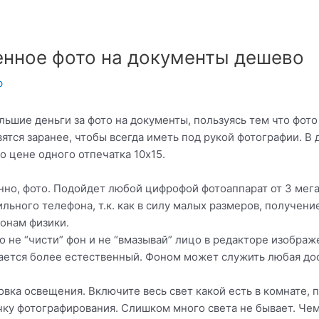
енное фото на документы дешево
ф
ьшие деньги за фото на документы, пользуясь тем что фото
ятся заранее, чтобы всегда иметь под рукой фотографии. В
о цене одного отпечатка 10х15.
нно, фото. Подойдет любой цифрофой фотоаппарат от 3 мег
льного телефона, т.к. как в силу малых размеров, получени
онам физики.
о не “чисти” фон и не “вмазывай” лицо в редакторе изображ
чается более естественный. Фоном может служить любая дос
овка освещения. Включите весь свет какой есть в комнате,
очку фотографирования. Слишком много света не бывает. Че