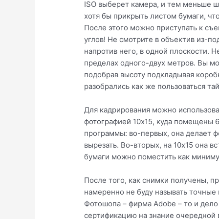
ISO выберет камера, и тем меньше ш
хотя бы прикрыть листом бумаги, чт
После этого можно приступать к съ
углов! Не смотрите в объектив из-п
напротив него, в одной плоскости. Н
пределах одного-двух метров. Вы мо
подобрав высоту подкладывая коробк
разобрались как же пользоваться та
Для кадрирования можно использоват
фотографией 10х15, куда помещены 6
программы: во-первых, она делает 
вырезать. Во-вторых, на 10х15 она в
бумаги можно поместить как миниму
После того, как снимки получены, п
намеренно не буду называть точные 
Фотошопа – фирма Adobe – то и дело
сертификацию на знание очередной ве