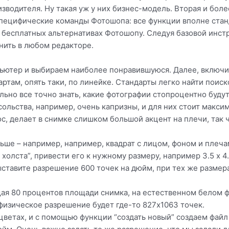
зводителя. Ну такая уж у них бизнес-модель. Вторая и бол
 специфические команды Фотошопа: все функции вполне ста
е бесплатных альтернативах Фотошопу. Следуя базовой инс
ить в любом редакторе.
пьютер и выбираем наиболее понравившуюся. Далее, включи
ртам, опять таки, по линейке. Стандарты легко найти поиск
ельно все точно знать, какие фотографии стопроцентно буду
ольства, например, очень капризны, и для них стоит макси
 делает в снимке слишком большой акцент на плечи, так ч
ьше – например, например, квадрат с лицом, фоном и плеча
олста”, привести его к нужному размеру, например 3.5 х 4
ставите разрешение 600 точек на дюйм, при тех же размерах
щая 80 процентов площади снимка, на естественном белом фо
 физическое разрешение будет где-то 827х1063 точек.
цветах, и с помощью функции “создать новый” создаем файл 