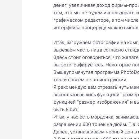
денег, увеличивая доход фирмы-прои
том, что мы не будем использовать
графическом редакторе, в том числ
интерфейса процеруду можно выполн
Итак, загружаем фотографии на ком
вырезаем часть лица согласно станда
Здесь стоит оговориться, что желат
вы фотографируетесь. Некоторые пос
Вышеупомянутая программа PhotoDoc,
точки совсем не по инструкции.
Я рекомендую вам отрезать чуть мен
воспользовавшись функцией “размер х
функцией “размер изображения” и вы
быть 8 бит.
Итак, у нас есть мордочка, занимаю
разрешении 600 точек на дюйм. Т.е.
Далее, устанавливаем черный фон в 