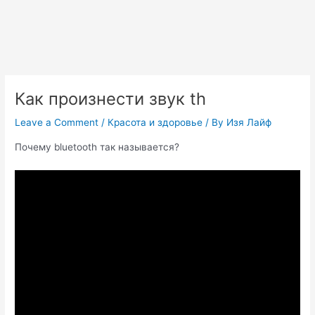
Как произнести звук th
Leave a Comment
/
Красота и здоровье
/ By
Изя Лайф
Почему bluetooth так называется?