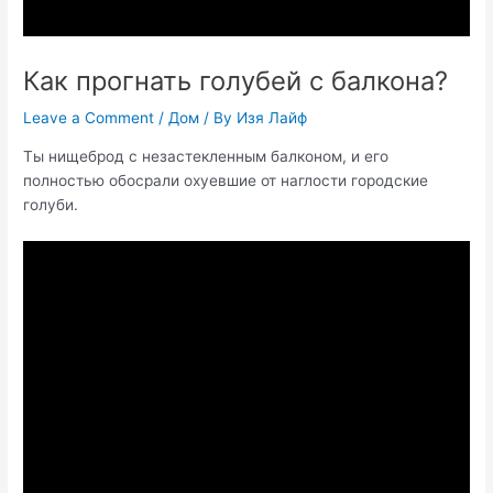
Как прогнать голубей с балкона?
Leave a Comment
/
Дом
/ By
Изя Лайф
Ты нищеброд с незастекленным балконом, и его
полностью обосрали охуевшие от наглости городские
голуби.