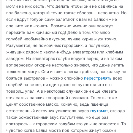
могли на них сесть. Что делать чтобы они не садились на
пол балкона, который точно также обосран – непонятно. Но
если вдруг голуби сами залетают к вам на балкон – не
спешите их выгонять! Возможно именно они помогут
пережить вам кризисный год! Дело в том, что мясо
голубей необычайно вкусное, лучше курицы уж точно.
Разумеется, не помоечных городских, а полудиких,
живущих рядом с каким-нибудь элеватором или хлебным
заводом. На элеваторах голуби воруют зерно, и на таком
вот зерновом откорме настолько жиреют, что даже летать
толком не могут. Они и так-то легкая добыча, поскольку не
бояться выстрелов – можно спокойно
перестрелять
всех
голубей на ветке, ни один даже не чухнется что его
товарищ упал. А в некоторых случаях они еще клевать
этих самых павших товарищей начинают. То есть тоже
ценят собственное мяско. Конечно, ведь пшеница
естественный источник усилителя вкуса
глутамат
, отсюда
такой божественный вкус голубятины. Но еще раз
повторюсь – к городским голубям это увы не относится. То
чувство когда балка моста под которым живут бомжи