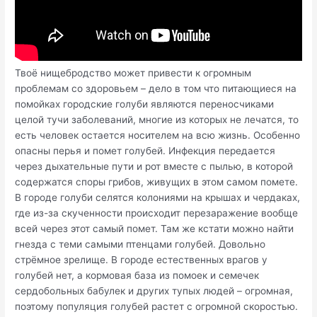
Твоё нищебродство может привести к огромным
проблемам со здоровьем – дело в том что питающиеся на
помойках городские голуби являются переносчиками
целой тучи заболеваний, многие из которых не лечатся, то
есть человек остается носителем на всю жизнь. Особенно
опасны перья и помет голубей. Инфекция передается
через дыхательные пути и рот вместе с пылью, в которой
содержатся споры грибов, живущих в этом самом помете.
В городе голуби селятся колониями на крышах и чердаках,
где из-за скученности происходит перезаражение вообще
всей через этот самый помет. Там же кстати можно найти
гнезда с теми самыми птенцами голубей. Довольно
стрёмное зрелище. В городе естественных врагов у
голубей нет, а кормовая база из помоек и семечек
сердобольных бабулек и других тупых людей – огромная,
поэтому популяция голубей растет с огромной скоростью.