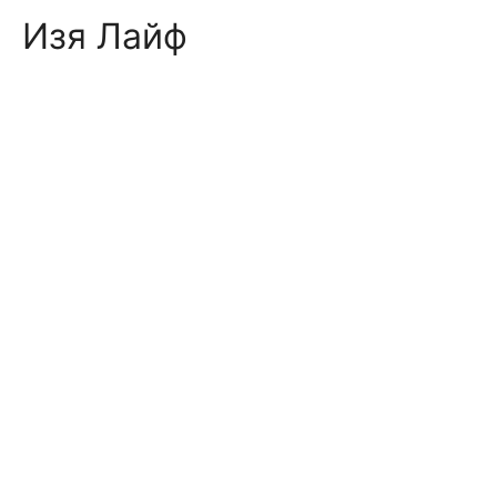
Skip
Изя Лайф
to
content