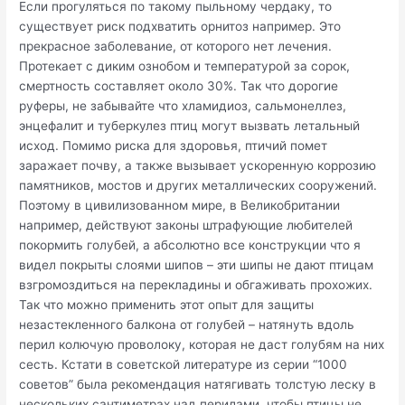
Если прогуляться по такому пыльному чердаку, то
существует риск подхватить орнитоз например. Это
прекрасное заболевание, от которого нет лечения.
Протекает с диким ознобом и температурой за сорок,
смертность составляет около 30%. Так что дорогие
руферы, не забывайте что хламидиоз, сальмонеллез,
энцефалит и туберкулез птиц могут вызвать летальный
исход. Помимо риска для здоровья, птичий помет
заражает почву, а также вызывает ускоренную коррозию
памятников, мостов и других металлических сооружений.
Поэтому в цивилизованном мире, в Великобритании
например, действуют законы штрафующие любителей
покормить голубей, а абсолютно все конструкции что я
видел покрыты слоями шипов – эти шипы не дают птицам
взгромоздиться на перекладины и обгаживать прохожих.
Так что можно применить этот опыт для защиты
незастекленного балкона от голубей – натянуть вдоль
перил колючую проволоку, которая не даст голубям на них
сесть. Кстати в советской литературе из серии “1000
советов” была рекомендация натягивать толстую леску в
нескольких сантиметрах над перилами, чтобы птицы не