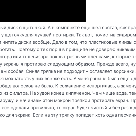
ый диск с щеточкой. А в комплекте еще шел состав, как пра
ту щеточку для лучшей протирки. Так вот, почистив сидиром 
л читать диски вообще. Дело в том, что пластиковые линзы 
ботать. Поэтому с тех пор я в принципе не доверяю никаким
нитора или телевизора покрыт разными пленками, которые то
у экраны я протираю следующим образом. Прежде всего, н
ем особая. Синяя тряпка не подходит – оставляет ворсинки.
я мохнатость у них все же есть. У меня раньше была еще од
вообще волосков не было. К сожалению испортилась, а замену
о из фильтра. На худой конец кипяченой. Чем чище вода, те
наружу, и начинаем этой мокрой тряпкой протирать экран. 
и все сделали правильно, то экран будет чистый и без развод
о для экрана. Если на эту тряпку попадет хоть одна песчин