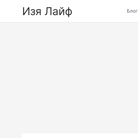
Skip
Изя Лайф
to
Блог
content