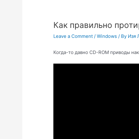
Как правильно проти
Leave a Comment
/
Windows
/ By
Изя 
Когда-то давно CD-ROM приводы нако