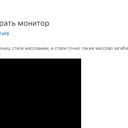
рать монитор
Лайф
нец стали массовыми, и стали точно также массово загибат