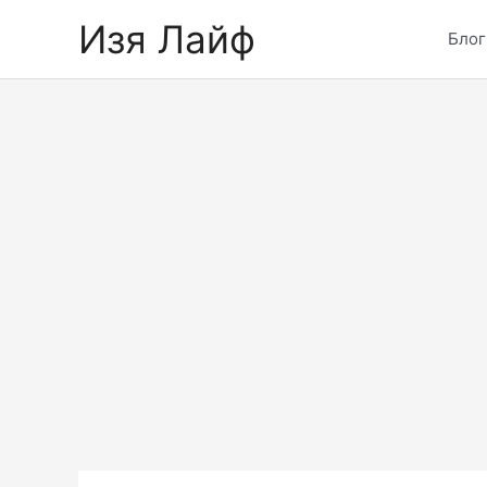
Skip
Изя Лайф
to
Блог
content