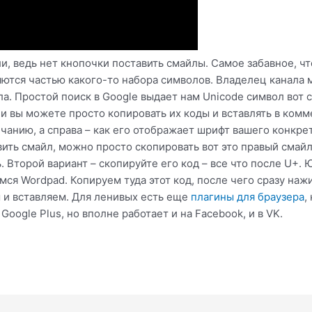
ли, ведь нет кнопочки поставить смайлы. Самое забавное, ч
яются частью какого-то набора символов. Владелец канала
ла. Простой поиск в Google выдает нам Unicode символ вот 
и вы можете просто копировать их коды и вставлять в комме
чанию, а справа – как его отображает шрифт вашего конкре
ть смайл, можно просто скопировать вот это правый смайл
ь. Второй вариант – скопируйте его код – все что после U+.
ся Wordpad. Копируем туда этот код, после чего сразу нажи
 и вставляем. Для ленивых есть еще
плагины для браузера
,
oogle Plus, но вполне работает и на Facebook, и в VK.