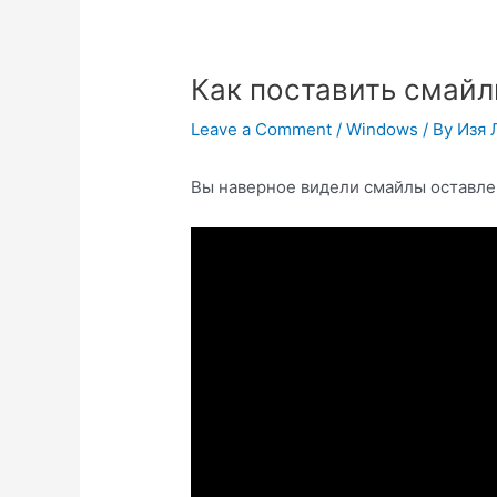
Как поставить смайл
Leave a Comment
/
Windows
/ By
Изя 
Вы наверное видели смайлы оставле