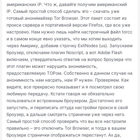
американских IP. Что ж, давайте получим американский
IP. Самый простой способ сделать это – скачать уже
готовый анонимайзер Tor Browser. Этот пакет состоит из
прокси сервера и портативной версии Firefox, где все уже
настроено. Нам нужно лишь найти настроечный файл torcc
и в самом конце явно указать, что мы хотим выходить
через Америку, добавив строчку ExitNodes {us}. Запускаем
броузер, отключаем плагин Noscript, а вот Adobe Flash
включаем, утвердительно ответив на вопрос броузера что
этот плагин может нарушить анонимность,
предоставляемую ТОРом. Собственно в данном случае на
анонимность нам насрать, нам IP нужен. Проверяем. Как
видите, все прекрасно показывает и я посмотрел свою
любимую передачу. Кстати говоря не обязательно
пользоваться встроенным броузером. Достаточно его
запустить, и переписать оттуда настройки прокси в свой
броузер, а дальше смотреть странички уже через него.
Самый простой способ проверить что вы все настроили
правильно – это отключить Tor Browser, и тогда в вашем
броузере странички отображаться перестанут. Ах да,