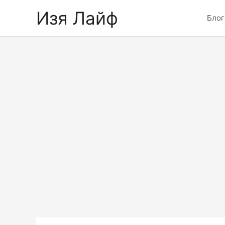
Skip
Изя Лайф
to
Блог
content