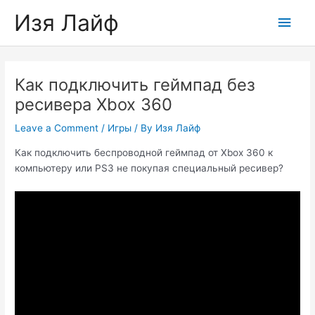
Skip
Изя Лайф
Main
to
content
Men
Как подключить геймпад без
ресивера Xbox 360
Leave a Comment
/
Игры
/ By
Изя Лайф
Как подключить беспроводной геймпад от Xbox 360 к
компьютеру или PS3 не покупая специальный ресивер?