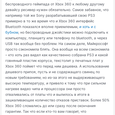
беспроводного геймпада от Xbox 360 к любому другому
девайсу ресивер нужен обязательно. Самое забавное, что
например той же Sony разрабатывавшей свою PS3
примерно в то же время что и Xbox 360 интерфейс
Bluetooth показался вполне приемлемым,
и хоть и c
бубном
, но беспроводные джойстики можно подключить к
компьютеру, планшету или телефону по bluetooth, а через
USB так вообще без проблем. На самом деле, Майкрософт
просто сэкономила блять. Она вообще на всем сэкономила
– кто хоть раз видел как качественно собрана PS3 и какой
говняный пластик корпуса, текстолит у печатных плат у
Xbox 360 поймет что перед ним дешевка. А использование
дешевого припоя, пусть и не содержащего свинец по
новым требованиям, но из-за этого не выдерживающего
высокую температуру, и привело к тому что при сильном
нагреве видео чипа и процессора они просто
отваливались от платы что и вылилось в итоге в
зашкаливающее количество отказов приставок. Более 50%
Xbox 360 сломались до или сразу после окончания
гарантии. Так что если кто-то вам говорит, что