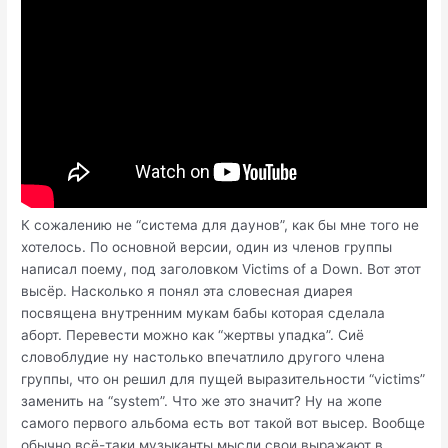
К сожалению не “система для даунов”, как бы мне того не
хотелось. По основной версии, один из членов группы
написал поему, под заголовком Victims of a Down. Вот этот
высёр. Насколько я понял эта словесная диарея
посвящена внутренним мукам бабы которая сделала
аборт. Перевести можно как “жертвы упадка”. Сиё
словоблудие ну настолько впечатлило другого члена
группы, что он решил для пущей выразительности “victims”
заменить на “system”. Что же это значит? Ну на жопе
самого первого альбома есть вот такой вот высер. Вообще
обычно всё-таки музыканты мысли свои выражают в