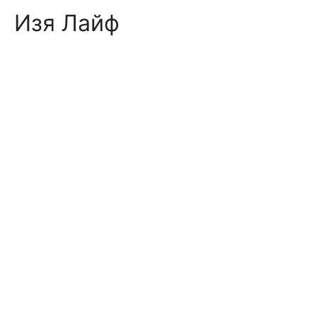
Skip
Изя Лайф
to
content