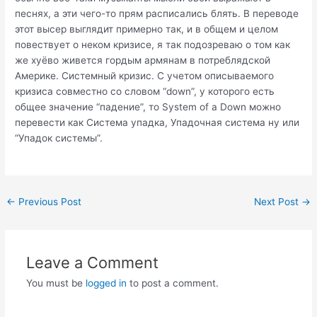
песнях, а эти чего-то прям расписались блять. В переводе
этот высер выглядит примерно так, и в общем и целом
повествует о неком кризисе, я так подозреваю о том как
же хуёво живется гордым армянам в потреблядской
Америке. Системный кризис. С учетом описываемого
кризиса совместно со словом “down”, у которого есть
общее значение “падение”, то System of a Down можно
перевести как Система упадка, Упадочная система ну или
“Упадок системы”.
Post
←
Previous Post
Next Post
→
navigation
Leave a Comment
You must be
logged in
to post a comment.