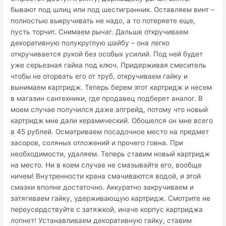
бывают под шлиц или под шестигранник. Оставляем винт –
полностью выкручивать не надо, а то потеряете еще,
пусть торчит. Снимаем рычаг. Дальше откручиваем
декоративную полукруглую шайбу – она легко
откручивается рукой без особых усилий. Под ней будет
уже серьезная гайка под ключ. Придерживая смеситель
чтобы не оторвать его от труб, откручиваем гайку и
вынимаем картридж. Теперь берем этот картридж и несем
в магазин сантехники, где продавец подберет аналог. В
моем случае получился даже апгрейд, потому что новый
картридж мне дали керамический. Обошелся он мне всего
в 45 рублей. Осматриваем посадочное место на предмет
засоров, соляных отложений и прочего говна. При
необходимости, удаляем. Теперь ставим новый картридж
на место. Ни в коем случае не смазывайте его, вообще
ничем! Внутренности крана смачиваются водой, и этой
смазки вполне достаточно. Аккуратно закручиваем и
затягиваем гайку, удерживающую картридж. Смотрите не
переусердствуйте с затяжкой, иначе корпус картриджа
лопнет! Устанавливаем декоративную гайку, ставим