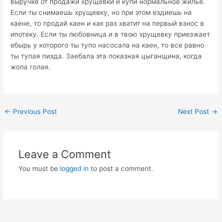
выручке от продажи хрущевки и купи нормальное жилье.
Если ты снимаешь хрущевку, но при этом ездиешь на
каене, то продай каен и как раз хватит на первый взнос в
ипотеку. Если ты любовница и в твою хрущевку приезжает
ебырь у которого ты тупо насосала на каен, то все равно
ты тупая пизда. Заебала эта показная цыганщина, когда
жопа голая.
Post
←
Previous Post
Next Post
→
navigation
Leave a Comment
You must be
logged in
to post a comment.