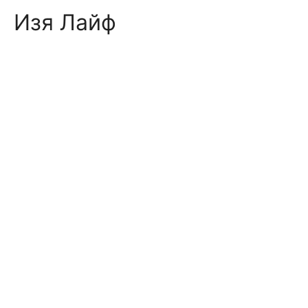
Skip
Изя Лайф
to
content