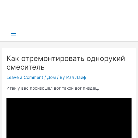
Main
Menu
Как отремонтировать однорукий
смеситель
Leave a Comment
/
Дом
/ By
Изя Лайф
Итак у вас произошел вот такой вот пиздец.