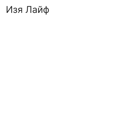
Skip
Изя Лайф
to
content