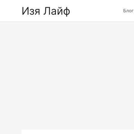
Skip
Изя Лайф
to
Блог
content