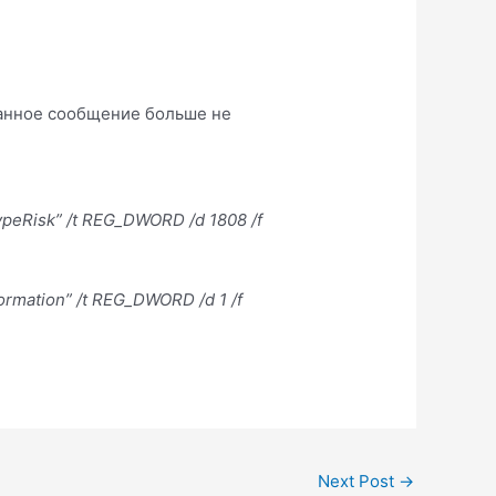
данное сообщение больше не
:
ypeRisk” /t REG_DWORD /d 1808 /f
rmation” /t REG_DWORD /d 1 /f
Next Post
→