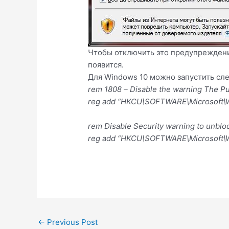
Чтобы отключить это предупреждени
появится.
Для Windows 10 можно запустить сле
rem 1808 – Disable the warning The Pub
reg add “HKCU\SOFTWARE\Microsoft\Win
rem Disable Security warning to unblo
reg add “HKCU\SOFTWARE\Microsoft\Wi
Post
←
Previous Post