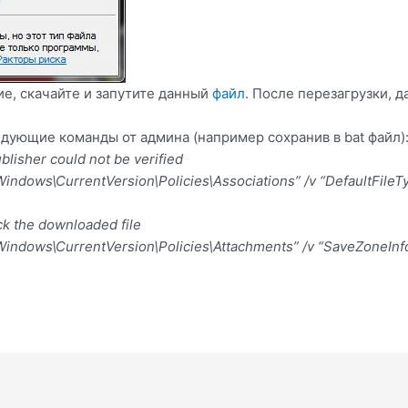
е, скачайте и запутите данный
файл
. После перезагрузки, 
дующие команды от админа (например сохранив в bat файл)
lisher could not be verified
dows\CurrentVersion\Policies\Associations” /v “DefaultFileT
ck the downloaded file
ndows\CurrentVersion\Policies\Attachments” /v “SaveZoneInfo