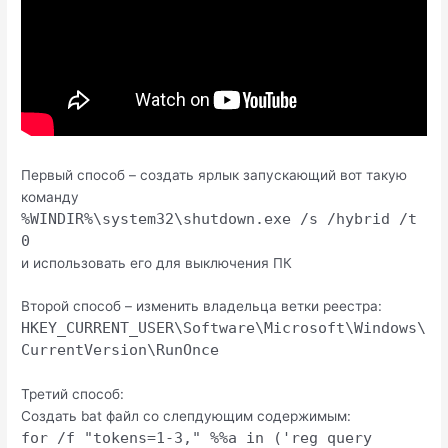
Первый способ – создать ярлык запускающий вот такую
команду
%WINDIR%\system32\shutdown.exe /s /hybrid /t
0
и использовать его для выключения ПК
Второй способ – изменить владельца ветки реестра:
HKEY_CURRENT_USER\Software\Microsoft\Windows\
CurrentVersion\RunOnce
Третий способ:
Создать bat файл со слепдующим содержимым:
for /f "tokens=1-3," %%a in ('reg query