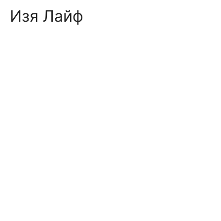
Skip
Изя Лайф
to
content