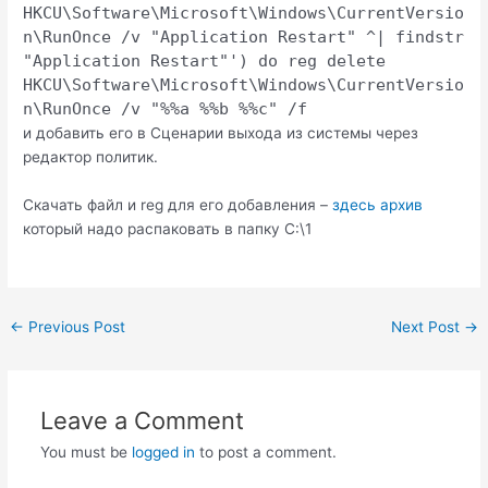
HKCU\Software\Microsoft\Windows\CurrentVersio
n\RunOnce /v "Application Restart" ^| findstr
"Application Restart"') do reg delete
HKCU\Software\Microsoft\Windows\CurrentVersio
n\RunOnce /v "%%a %%b %%c" /f
и добавить его в Сценарии выхода из системы через
редактор политик.
Скачать файл и reg для его добавления –
здесь архив
который надо распаковать в папку C:\1
Post
←
Previous Post
Next Post
→
navigation
Leave a Comment
You must be
logged in
to post a comment.