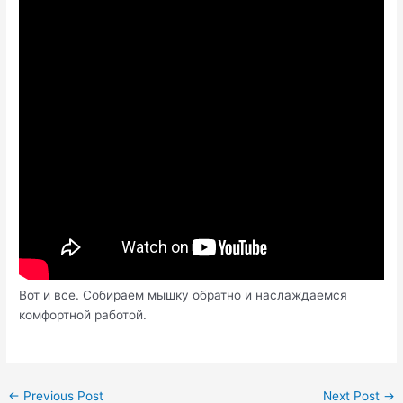
Вот и все. Собираем мышку обратно и наслаждаемся
комфортной работой.
Post
←
Previous Post
Next Post
→