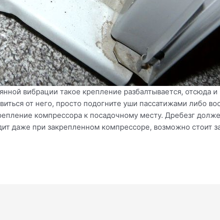
оянной вибрации такое крепление разбалтывается, отсюда и
виться от него, просто подогните уши пассатижами либо во
репление компрессора к посадочному месту. Дребезг долже
ит даже при закрепленном компрессоре, возможно стоит за