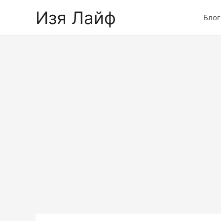
Skip
Изя Лайф
to
Блог
content