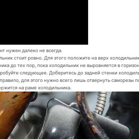
т нужен далеко не всегда.
льник стоит ровно. Для этого положите на верх холодильни
ика до тех пор, пока холодильник не выровняется в горизо
опробуйте следующее. Доберитесь до задней стенки холоди
 правило, для этого нужно всего лишь отвернуть саморезы п
ержится на раме холодильника.