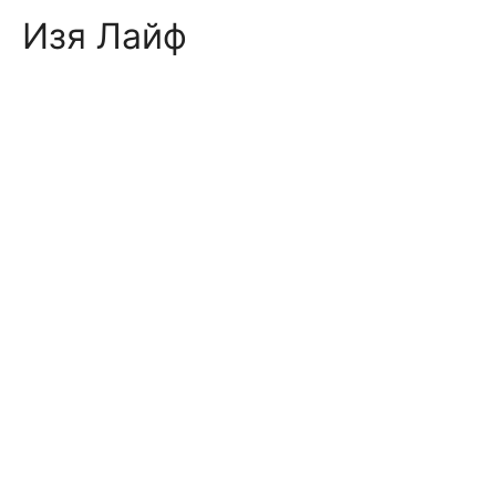
Skip
Изя Лайф
to
content