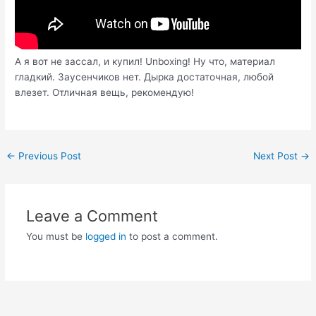
А я вот не зассал, и купил! Unboxing! Ну что, материал
гладкий. Заусенчиков нет. Дырка достаточная, любой
влезет. Отличная вещь, рекомендую!
Post
←
Previous Post
Next Post
→
navigation
Leave a Comment
You must be
logged in
to post a comment.