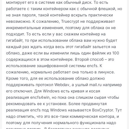
монтирует его в системе как обычный диск. То есть
работаете с таким контейнером как с обычной флешкой, но
не зная пароля, такой контейнер вскрыть практически
невозможно. К сожалению, Truecrypt не поддерживает
инкрементальные изменения, поэтому для облака он не
подходит. То есть если у вас скажем контейнер на
гигабайт, то при использовании облака вам нужно будет
каждый раз ждать когда весь этот гигабайт зальется на
облако, даже если вы изменили лишь один файлик из 100
содержащихся в этом контейнере. Второй способ – это
использование зашифрованной системы encfs. К
сожалению, нормально работает она только в линуксе.
Кроме того, для ее использование облако должно
поддерживать протокол Webdav, а ушлый mail.ru например
его отключил. Для Windows есть кривая и косая
реализация encfs4win, но пока она слишком сырая чтобы
рекомендовать ее к установке. Более продвинутая
реализация encfs под Windows называется BoxCryptor. Тут
надо отметить, что это все-таки коммерческая контора, и
поэтому для получения нормального функционала надо