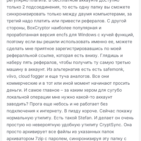
регулярно платить. В бесплатном аккаунте доступно
только 2 подсоединения, то есть одну папку вы сможете
синхронизировать только между двумя компьютерами, за
третий надо платить или привести рефералов. С другой
стороны, BoxCryptor наиболее популярная и
проработанная версия encfs для Windows с кучей функций,
поэтому если вы решили использовать именно ее, можете
сделать мне приятное зарегистрировавшись по моей
рефералльной ссылке, которая есть внизу. Глядишь и
наберу пять рефералов, чтобы получить ту самую третью
машину в аккаунт. Из альтернатив есть есть safemonk,
viivo, cloud fogger и еще туча аналогов. Все они
коммерческие и в тот или иной момент начинают просить
деньги. И самое главное – за каким хером для сугубо
локальной операции мне нужно какой-то аккаунт
заводить? Прога еще небось и не работает без
подключения к интернету. В пизду короче. Сейчас покажу
нормальную утилиту. Есть такой Stefan. И делает он очень
простую но невероятную удобную утилиту CryptSync. Она
просто архивирует все файлы из указанных папок
архиватором 7zip с паролем, синхронизируя эту папку с