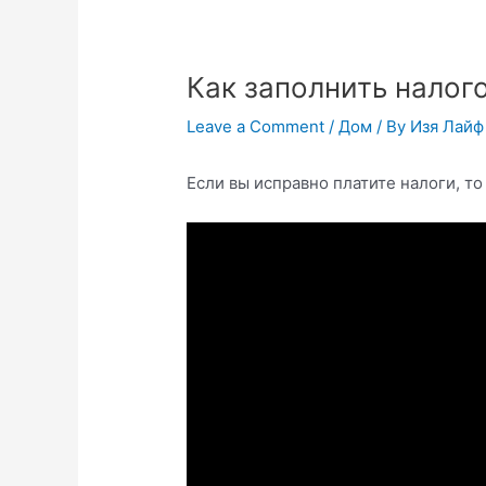
Как заполнить нало
Leave a Comment
/
Дом
/ By
Изя Лайф
Если вы исправно платите налоги, то