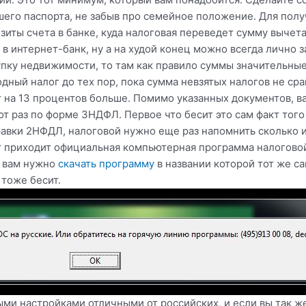
его паспорта, не забыв про семейное положение. Для полу
зиты счета в банке, куда налоговая переведет сумму вычета
в интернет-банк, ну а на худой конец можно всегда лично з
упку недвижимости, то там как правило суммы значительные
дный налог до тех пор, пока сумма невзятых налогов не срав
т на 13 процентов больше. Помимо указанных документов, 
от раз по форме 3НДФЛ. Первое что бесит это сам факт того
равки 2НФДЛ, налоговой нужно еще раз напомнить сколько и
т приходит официальная компьютерная программа налогово
о вам нужно
скачать программу
в названии которой тот же са
 тоже бесит.
ыми настройками отличными от российских, и если вы так же