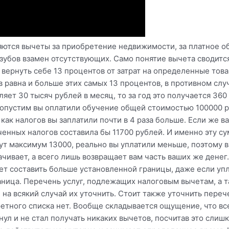
тся вычеты за приобретение недвижимости, за платное об
 зубов взамен отсутствующих. Само понятие вычета сводитс
вернуть себе 13 процентов от затрат на определенные товар
 равна и больше этих самых 13 процентов, в противном слу
яет 30 тысяч рублей в месяц, то за год это получается 360
допустим вы оплатили обучение общей стоимостью 100000 ру
 как налогов вы заплатили почти в 4 раза больше. Если же в
ченных налогов составила бы 11700 рублей. И именно эту су
нут максимум 13000, реально вы уплатили меньше, поэтому 
ачивает, а всего лишь возвращает вам часть ваших же денег
ет составить больше установленной границы, даже если уп
раница. Перечень услуг, подлежащих налоговым вычетам, а
 на всякий случай их уточнить. Стоит также уточнить пере
ретного списка нет. Вообще складывается ощущение, что вс
ул и не стал получать никаких вычетов, посчитав это слиш