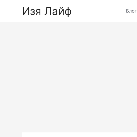
Skip
Изя Лайф
to
Блог
content