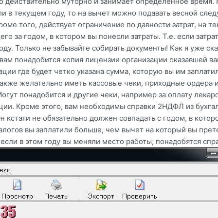
то действительно муторно и занимает определенное время. К
ли в текущем году, то на вычет можно подавать весной след
оме того, действует ограничение по давности затрат, на те
го за годом, в котором вы понесли затраты. Т.е. если затрат
году. Только не забывайте собирать документы! Как я уже ска
вам понадобится копия лицензии организации оказавшей ва
ации где будет четко указана сумма, которую вы им заплатил
Также желательно иметь кассовые чеки, приходные ордера 
гут понадобится и другие чеки, например за оплату лекар
ии. Кроме этого, вам необходимы справки 2НДФЛ из бухгалт
н кстати не обязательно должен совпадать с годом, в котор
 налогов вы заплатили больше, чем вычет на который вы пре
 если в этом году вы меняли место работы, понадобятся спра